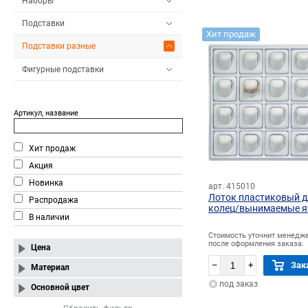
Наборы
Подставки
Хит продаж
Подставки разные
Фигурные подставки
Артикул, название
Хит продаж
Акция
Новинка
арт. 415010
Лоток пластиковый д
Распродажа
колец/вынимаемые я
В наличии
Стоимость уточнит менедж
после оформления заказа.
Цена
–
+
Зак
Материал
под заказ
Основной цвет