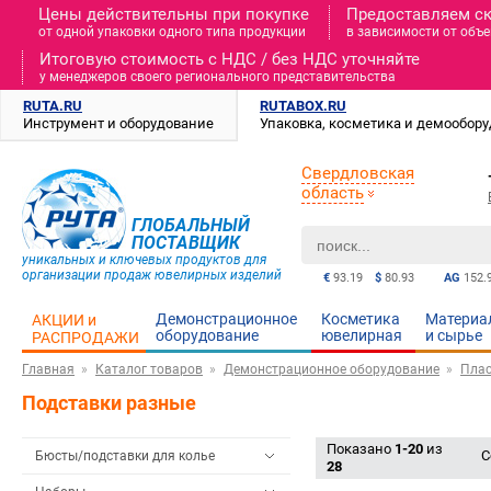
Цены действительны при покупке
Предоставляем с
от одной упаковки одного типа продукции
в зависимости от объе
Итоговую стоимость c НДС / без НДС уточняйте
у менеджеров своего регионального представительства
RUTA.RU
RUTABOX.RU
Инструмент и оборудование
Упаковка, косметика и демообор
Свердловская
область
ГЛОБАЛЬНЫЙ
ПОСТАВЩИК
уникальных и ключевых продуктов для
организации продаж ювелирных изделий
€
93.19
$
80.93
AG
152.
Демонстрационное
Косметика
Материа
АКЦИИ и
оборудование
ювелирная
и cырье
РАСПРОДАЖИ
Главная
Каталог товаров
Демонстрационное оборудование
Плас
Подставки разные
Показано
1-20
из
С
Бюсты/подставки для колье
28