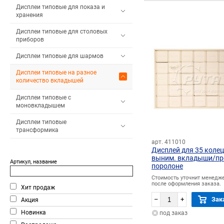
Дисплеи типовые для показа и
хранения
Дисплеи типовые для столовых
приборов
Дисплеи типовые для шармов
Дисплеи типовые на разное
количество вкладышей
Дисплеи типовые с
моновкладышем
Дисплеи типовые
трансформика
арт. 411010
Дисплей для 35 колец
выним. вкладыши/пр
Артикул, название
поролоне
Стоимость уточнит менедж
после оформления заказа.
Хит продаж
–
+
Зак
Акция
Новинка
под заказ