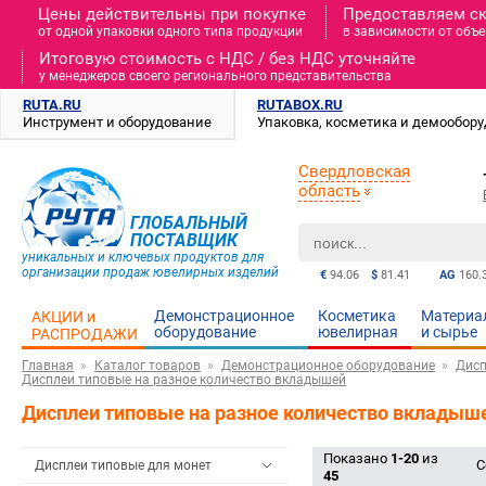
Цены действительны при покупке
Предоставляем с
от одной упаковки одного типа продукции
в зависимости от объе
Итоговую стоимость c НДС / без НДС уточняйте
у менеджеров своего регионального представительства
RUTA.RU
RUTABOX.RU
Инструмент и оборудование
Упаковка, косметика и демообор
Свердловская
область
ГЛОБАЛЬНЫЙ
ПОСТАВЩИК
уникальных и ключевых продуктов для
организации продаж ювелирных изделий
€
94.06
$
81.41
AG
160.
Демонстрационное
Косметика
Материа
АКЦИИ и
оборудование
ювелирная
и cырье
РАСПРОДАЖИ
Главная
Каталог товаров
Демонстрационное оборудование
Дисп
Дисплеи типовые на разное количество вкладышей
Дисплеи типовые на разное количество вкладыш
Показано
1-20
из
С
Дисплеи типовые для монет
45