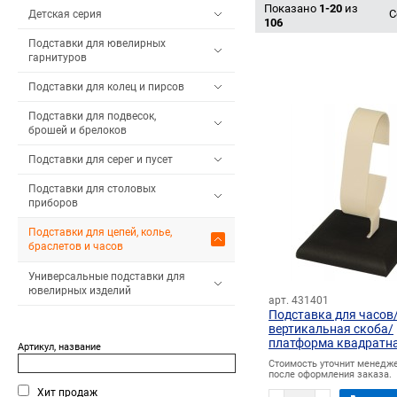
Показано
1-20
из
С
Детская серия
106
Подставки для ювелирных
гарнитуров
Подставки для колец и пирсов
Подставки для подвесок,
брошей и брелоков
Подставки для серег и пусет
Подставки для столовых
приборов
Подставки для цепей, колье,
браслетов и часов
Универсальные подставки для
ювелирных изделий
арт. 431401
Подставка для часов
вертикальная скоба/
платформа квадратн
Артикул, название
Стоимость уточнит менедж
после оформления заказа.
Хит продаж