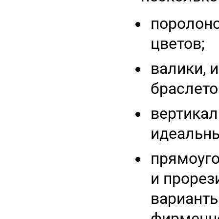
поролон
цветов;
валики, 
браслето
вертикал
идеальны
прямоуго
и прорез
варианты
фирменно