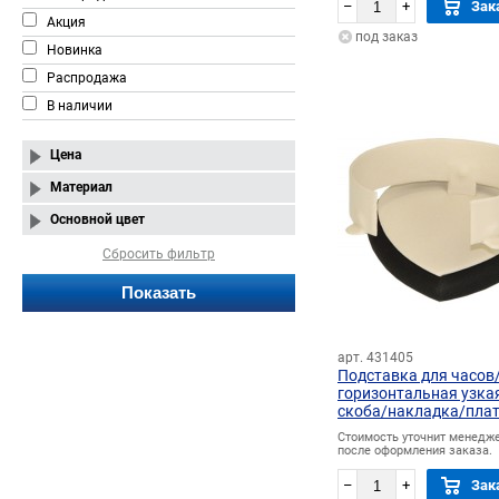
–
+
Зак
Акция
под заказ
Новинка
Распродажа
В наличии
Цена
Материал
Основной цвет
Сбросить фильтр
арт. 431405
Подставка для часов
горизонтальная узка
скоба/накладка/пла
сердечко
Стоимость уточнит менедж
после оформления заказа.
–
+
Зак