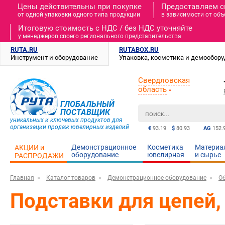
Цены действительны при покупке
Предоставляем с
от одной упаковки одного типа продукции
в зависимости от объ
Итоговую стоимость c НДС / без НДС уточняйте
у менеджеров своего регионального представительства
RUTA.RU
RUTABOX.RU
Инструмент и оборудование
Упаковка, косметика и демообор
Свердловская
область
ГЛОБАЛЬНЫЙ
ПОСТАВЩИК
уникальных и ключевых продуктов для
организации продаж ювелирных изделий
€
93.19
$
80.93
AG
152.
Демонстрационное
Косметика
Материа
АКЦИИ и
оборудование
ювелирная
и cырье
РАСПРОДАЖИ
Главная
Каталог товаров
Демонстрационное оборудование
О
Подставки для цепей, 