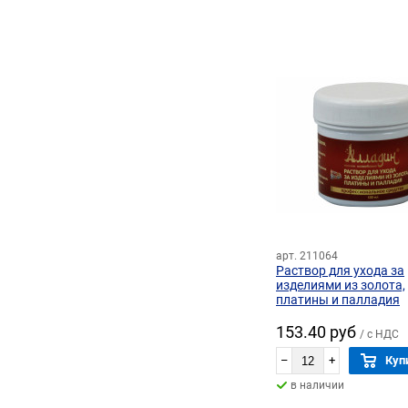
арт. 211064
Раствор для ухода за
изделиями из золота,
платины и палладия
АЛЛАДИН (100 мл)
153.40 руб
/ с НДС
–
+
Куп
в наличии