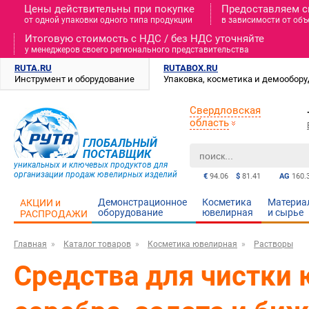
Цены действительны при покупке
Предоставляем с
от одной упаковки одного типа продукции
в зависимости от объ
Итоговую стоимость c НДС / без НДС уточняйте
у менеджеров своего регионального представительства
RUTA.RU
RUTABOX.RU
Инструмент и оборудование
Упаковка, косметика и демообор
Свердловская
область
ГЛОБАЛЬНЫЙ
ПОСТАВЩИК
уникальных и ключевых продуктов для
организации продаж ювелирных изделий
€
94.06
$
81.41
AG
160.
Демонстрационное
Косметика
Материа
АКЦИИ и
оборудование
ювелирная
и cырье
РАСПРОДАЖИ
Главная
Каталог товаров
Косметика ювелирная
Растворы
Средства для чистки