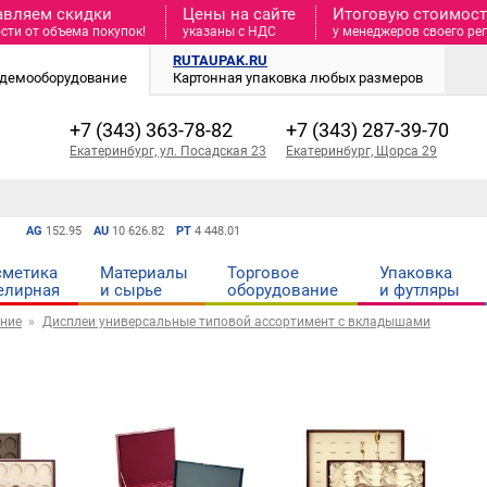
авляем скидки
Цены на сайте
Итоговую стоимость
сти от объема покупок!
указаны с НДС
у менеджеров своего ре
RUTAUPAK.RU
и демооборудование
Картонная упаковка любых размеров
+7 (343) 363-78-82
+7 (343) 287-39-70
Екатеринбург, ул. Посадская 23
Екатеринбург, Щорса 29
AG
152.95
AU
10 626.82
PT
4 448.01
сметика
Материалы
Торговое
Упаковка
елирная
и cырье
оборудование
и футляры
ние
Дисплеи универсальные типовой ассортимент с вкладышами