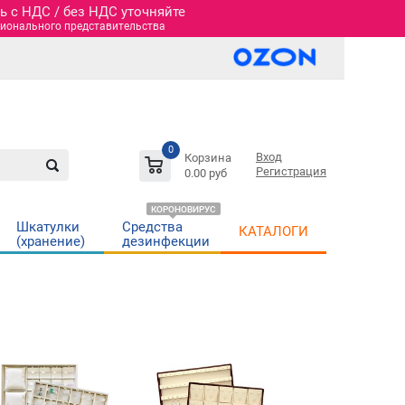
 c НДС / без НДС уточняйте
гионального представительства
0
Вход
Корзина
Регистрация
0.00 руб
КОРОНОВИРУС
Шкатулки
Средства
КАТАЛОГИ
(хранение)
дезинфекции