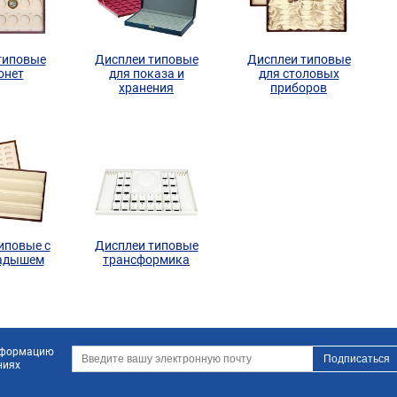
типовые
Дисплеи типовые
Дисплеи типовые
онет
для показа и
для столовых
хранения
приборов
иповые с
Дисплеи типовые
адышем
трансформика
информацию
ниях