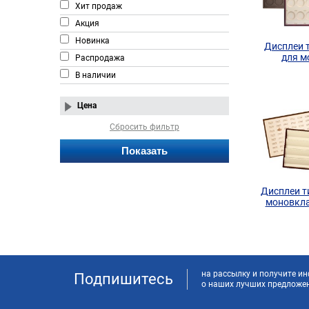
Хит продаж
Акция
Новинка
Дисплеи 
для м
Распродажа
В наличии
Цена
Сбросить фильтр
Дисплеи т
моновкл
на рассылку и получите 
Подпишитесь
о наших лучших предложе