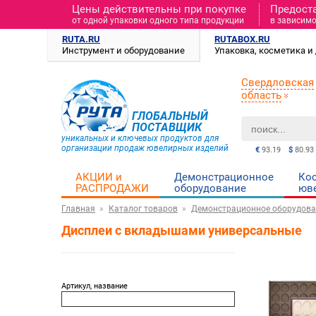
Цены действительны при покупке
Предост
от одной упаковки одного типа продукции
в зависимо
RUTA.RU
RUTABOX.RU
Инструмент и оборудование
Упаковка, косметика 
Свердловская
область
ГЛОБАЛЬНЫЙ
ПОСТАВЩИК
уникальных и ключевых продуктов для
организации продаж ювелирных изделий
€
93.19
$
80.93
АКЦИИ и
Демонстрационное
Ко
РАСПРОДАЖИ
оборудование
юв
Главная
Каталог товаров
Демонстрационное оборудова
Дисплеи с вкладышами универсальные
Артикул, название