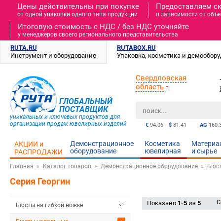
Цены действительны при покупке
Предоставляем с
от одной упаковки одного типа продукции
в зависимости от объе
Итоговую стоимость c НДС / без НДС уточняйте
у менеджеров своего регионального представительства
RUTA.RU
RUTABOX.RU
Инструмент и оборудование
Упаковка, косметика и демообор
Свердловская
область
ГЛОБАЛЬНЫЙ
ПОСТАВЩИК
уникальных и ключевых продуктов для
организации продаж ювелирных изделий
€
94.06
$
81.41
AG
160.
Демонстрационное
Косметика
Материа
АКЦИИ и
оборудование
ювелирная
и cырье
РАСПРОДАЖИ
Главная
Каталог товаров
Демонстрационное оборудование
Бюс
Серия Георгин
С
Показано
1-5
из
5
Бюсты на гибкой ножке