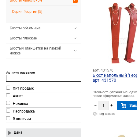
Бюсты напольные
Серия Георгин [5]
Бюсты объемные
Бюсты плоские
Бюсты/Планшетки на гибкой
ножке
арт. 431570
Артикул, название
Бюст напольный "Гео
арт. 431570
Хит продаж
Стоимость уточнит менедж
Акция
после оформления заказа.
Новинка
–
+
Зак
Распродажа
под заказ
В наличии
Цена