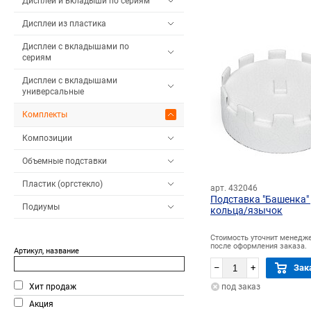
Дисплеи и вкладыши по сериям
Дисплеи из пластика
Дисплеи с вкладышами по
сериям
Дисплеи с вкладышами
универсальные
Комплекты
Композиции
Объемные подставки
Пластик (оргстекло)
арт. 432046
Подставка "Башенка"
Подиумы
кольца/язычок
Стоимость уточнит менедж
после оформления заказа.
Артикул, название
–
+
Зак
Хит продаж
под заказ
Акция