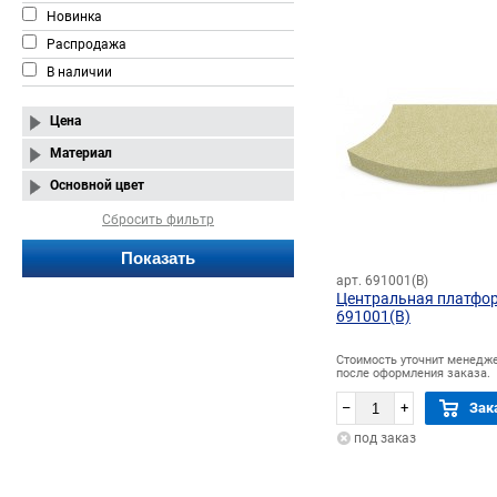
Новинка
Распродажа
В наличии
Цена
Материал
Основной цвет
Сбросить фильтр
арт. 691001(В)
Центральная платфор
691001(В)
Стоимость уточнит менедж
после оформления заказа.
–
+
Зак
под заказ