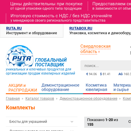
Цены действительны при покупке
Предоставляем с
от одной упаковки одного типа продукции
в зависимости от объе
Итоговую стоимость c НДС / без НДС уточняйте
у менеджеров своего регионального представительства
RUTA.RU
RUTABOX.RU
Инструмент и оборудование
Упаковка, косметика и демообор
Свердловская
область
ГЛОБАЛЬНЫЙ
ПОСТАВЩИК
уникальных и ключевых продуктов для
организации продаж ювелирных изделий
€
94.06
$
81.41
AG
160.
Демонстрационное
Косметика
Материа
АКЦИИ и
оборудование
ювелирная
и cырье
РАСПРОДАЖИ
Главная
Каталог товаров
Демонстрационное оборудование
Ком
Комплекты
Показано
1-20
из
С
Бюсты для украшений
155