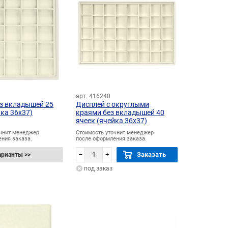
арт. 416240
з вкладышей 25
Дисплей с округлыми
йка 36х37)
краями без вкладышей 40
ячеек (ячейка 36х37)
очнит менеджер
Стоимость уточнит менеджер
ния заказа.
после оформления заказа.
–
+
Заказать
арианты >>
под заказ