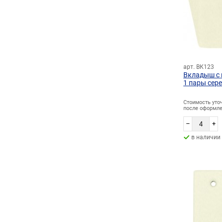
арт. ВК123
Вкладыш с
1 пары сере
Стоимость уто
после оформле
–
+
в наличии