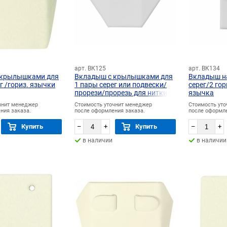
арт. ВК125
арт. ВК134
 крылышками для
Вкладыш с крылышками для
Вкладыш н
г /гориз. язычки
1 пары серег или подвески/
серег/2 го
прорези/прорезь для нитки
язычка
чнит менеджер
Стоимость уточнит менеджер
Стоимость ут
ния заказа.
после оформления заказа.
после оформле
Купить
–
+
Купить
–
+
в наличии
в наличии