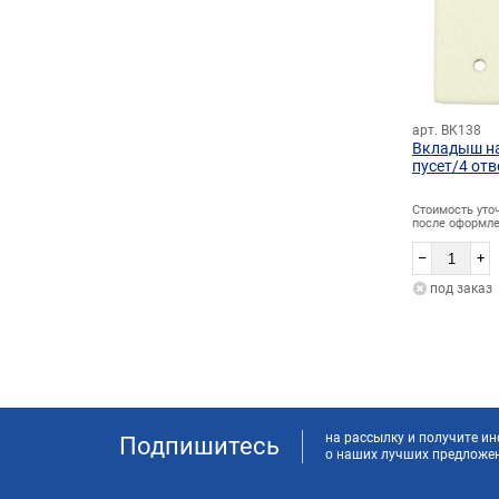
арт. ВК138
Вкладыш н
пусет/4 от
Стоимость уто
после оформле
–
+
под заказ
на рассылку и получите 
Подпишитесь
о наших лучших предложе