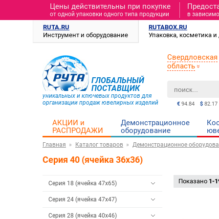
Цены действительны при покупке
Предост
от одной упаковки одного типа продукции
в зависимо
RUTA.RU
RUTABOX.RU
Инструмент и оборудование
Упаковка, косметика 
Свердловская
область
ГЛОБАЛЬНЫЙ
ПОСТАВЩИК
уникальных и ключевых продуктов для
организации продаж ювелирных изделий
€
94.84
$
82.17
АКЦИИ и
Демонстрационное
Ко
РАСПРОДАЖИ
оборудование
юв
Главная
Каталог товаров
Демонстрационное оборудова
Серия 40 (ячейка 36х36)
Показано
1-1
Серия 18 (ячейка 47х65)
Серия 24 (ячейка 47х47)
Серия 28 (ячейка 40х46)