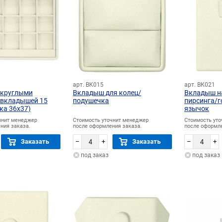
арт. ВК015
арт. ВК021
округлыми
Вкладыш для колец/
Вкладыш н
 вкладышей 15
подушечка
пирсинга/
ка 36х37)
язычок
чнит менеджер
Стоимость уточнит менеджер
Стоимость ут
ния заказа.
после оформления заказа.
после оформле
Заказать
–
+
Заказать
–
+
под заказ
под заказ