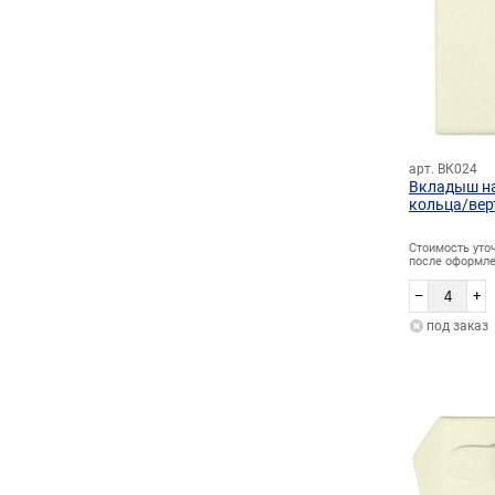
арт. ВК024
Вкладыш н
кольца/вер
Стоимость уто
после оформле
–
+
под заказ