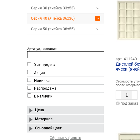
Серия 30 (ячейка 33х53)
Серия 40 (ячейка 36х36)
Серия 50 (ячейка 38х55)
Артикул, название
арт. 411240
Дисплей бе
Хит продаж
ячеек (ячей
Акция
Новинка
Стоимость уто
после оформле
Распродажа
–
+
В наличии
под заказ
Цена
Материал
Основной цвет
Сбросить фильтр