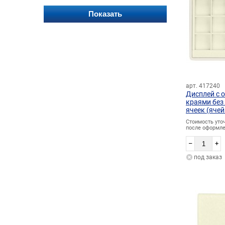
арт. 417240
Дисплей с 
краями без
ячеек (ячей
Стоимость уто
после оформле
–
+
под заказ