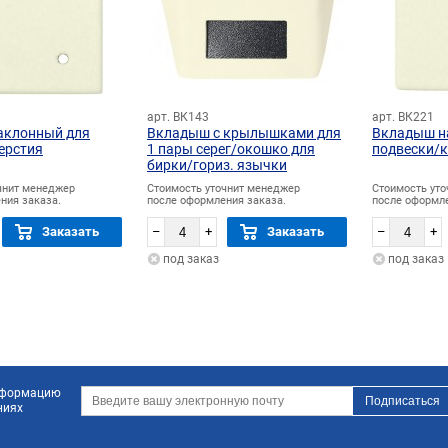
арт. ВК143
арт. ВК221
аклонный для
Вкладыш с крылышками для
Вкладыш н
верстия
1 пары серег/окошко для
подвески/
бирки/гориз. язычки
чнит менеджер
Стоимость уточнит менеджер
Стоимость ут
ния заказа.
после оформления заказа.
после оформле
Заказать
–
+
Заказать
–
+
под заказ
под заказ
информацию
ниях