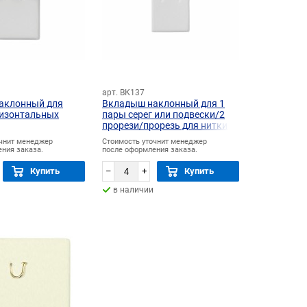
арт. ВК137
аклонный для
Вкладыш наклонный для 1
ризонтальных
пары серег или подвески/2
прорези/прорезь для нитки
очнит менеджер
Стоимость уточнит менеджер
ния заказа.
после оформления заказа.
Купить
–
+
Купить
в наличии