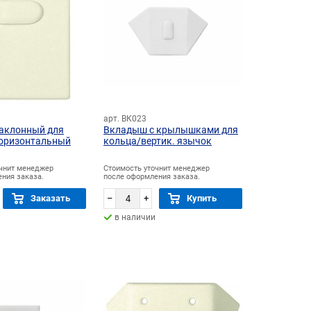
арт. ВК023
аклонный для
Вкладыш с крылышками для
горизонтальный
кольца/вертик. язычок
очнит менеджер
Стоимость уточнит менеджер
ния заказа.
после оформления заказа.
Заказать
–
+
Купить
в наличии