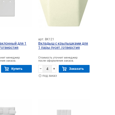
арт. ВК121
аклонный для 1
Вкладыш с крылышками для
/отверстия
1 пары пусет /отверстия
очнит менеджер
Стоимость уточнит менеджер
ния заказа.
после оформления заказа.
Купить
–
+
Заказать
под заказ