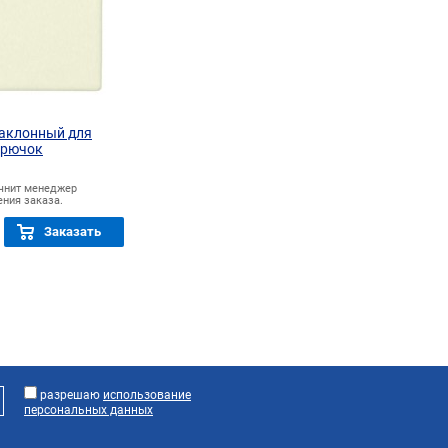
аклонный для
крючок
очнит менеджер
ния заказа.
Заказать
разрешаю
использование
персональных данных