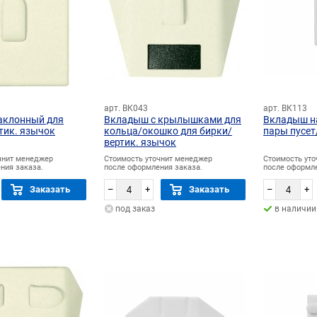
арт. ВК043
арт. ВК113
аклонный для
Вкладыш с крылышками для
Вкладыш н
тик. язычок
кольца/окошко для бирки/
пары пусет
вертик. язычок
чнит менеджер
Стоимость уточнит менеджер
Стоимость ут
ния заказа.
после оформления заказа.
после оформле
Заказать
–
+
Заказать
–
+
под заказ
в наличии