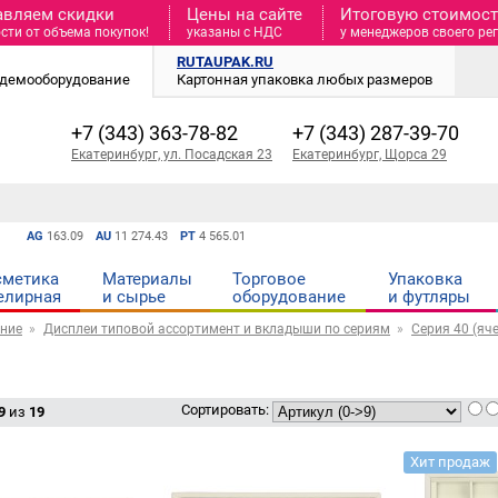
авляем скидки
Цены на сайте
Итоговую стоимость
сти от объема покупок!
указаны с НДС
у менеджеров своего ре
RUTAUPAK.RU
и демооборудование
Картонная упаковка любых размеров
+7 (343) 363-78-82
+7 (343) 287-39-70
Екатеринбург, ул. Посадская 23
Екатеринбург, Щорса 29
AG
163.09
AU
11 274.43
PT
4 565.01
сметика
Материалы
Торговое
Упаковка
елирная
и cырье
оборудование
и футляры
ние
Дисплеи типовой ассортимент и вкладыши по сериям
Серия 40 (яч
Сортировать:
9
из
19
Хит продаж