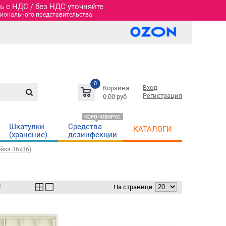
 c НДС / без НДС уточняйте
гионального представительства
0
Вход
Корзина
Регистрация
0.00 руб
КОРОНОВИРУС
Шкатулки
Средства
КАТАЛОГИ
(хранение)
дезинфекции
ейка 36х36)
На странице: