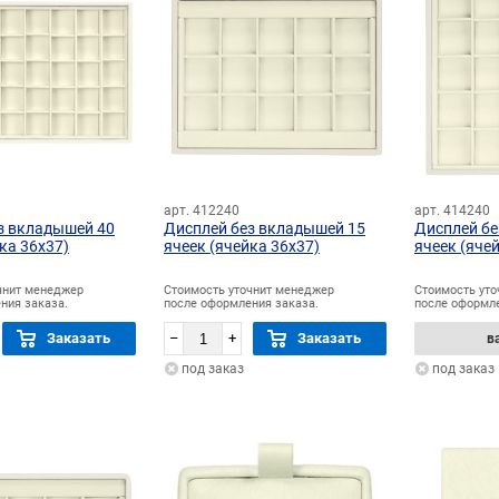
арт. 412240
арт. 414240
з вкладышей 40
Дисплей без вкладышей 15
Дисплей бе
ка 36х37)
ячеек (ячейка 36х37)
ячеек (яче
чнит менеджер
Стоимость уточнит менеджер
Стоимость ут
ния заказа.
после оформления заказа.
после оформле
Заказать
–
+
Заказать
в
под заказ
под заказ