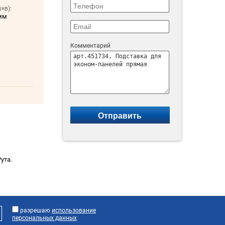
×в):
мм
Комментарий
ута.
разрешаю
использование
персональных данных