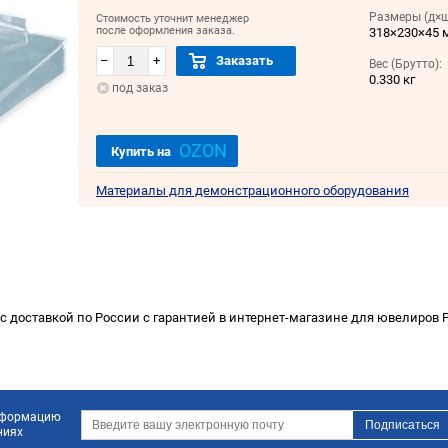
Размеры (д×ш
Стоимость уточнит менеджер
после оформления заказа.
318×230×45 
–
+
Заказать
Вес (Брутто):
0.330 кг
под заказ
OZON
Купить на
Материалы для демонстрационного оборудования
с доставкой по России с гарантией в интернет-магазине для ювелиров Р
информацию
ниях