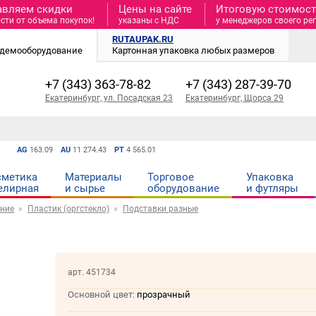
авляем скидки
Цены на сайте
Итоговую стоимость
сти от объема покупок!
указаны с НДС
у менеджеров своего ре
RUTAUPAK.RU
и демооборудование
Картонная упаковка любых размеров
+7 (343) 363-78-82
+7 (343) 287-39-70
Екатеринбург, ул. Посадская 23
Екатеринбург, Щорса 29
AG
163.09
AU
11 274.43
PT
4 565.01
сметика
Материалы
Торговое
Упаковка
елирная
и cырье
оборудование
и футляры
ние
Пластик (оргстекло)
Подставки разные
арт. 451734
Основной цвет:
прозрачный