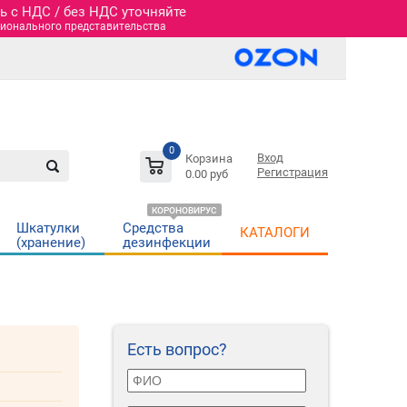
 c НДС / без НДС уточняйте
гионального представительства
0
Вход
Корзина
Регистрация
0.00 руб
КОРОНОВИРУС
Шкатулки
Средства
КАТАЛОГИ
(хранение)
дезинфекции
Есть вопрос?