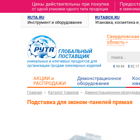
Цены действительны при покупке
Предост
от одной упаковки одного типа продукции
в зависимо
RUTA.RU
RUTABOX.RU
Инструмент и оборудование
Упаковка, косметика 
Свердловская
область
ГЛОБАЛЬНЫЙ
ПОСТАВЩИК
уникальных и ключевых продуктов для
организации продаж ювелирных изделий
€
94.84
$
82.17
АКЦИИ и
Демонстрационное
Ко
РАСПРОДАЖИ
оборудование
юв
Главная
Каталог товаров
Демонстрационное оборудова
Подставка для эконом-панелей прямая