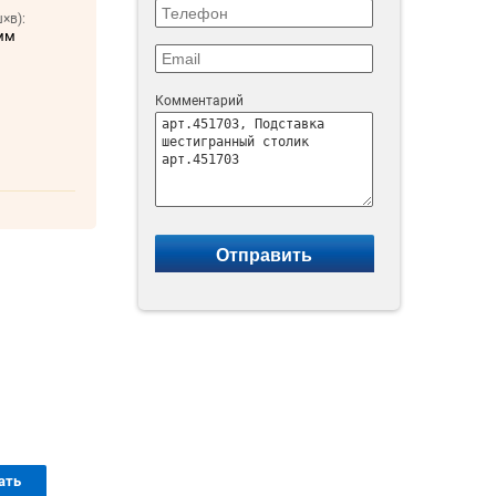
×в):
мм
Комментарий
ать