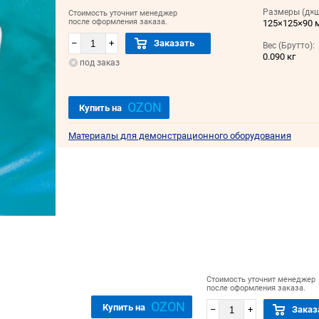
Размеры (д×ш
Стоимость уточнит менеджер
после оформления заказа.
125×125×90 
–
+
Заказать
Вес (Брутто):
0.090 кг
под заказ
OZON
Купить на
Материалы для демонстрационного оборудования
Стоимость уточнит менеджер
после оформления заказа.
OZON
Купить на
–
+
Заказ