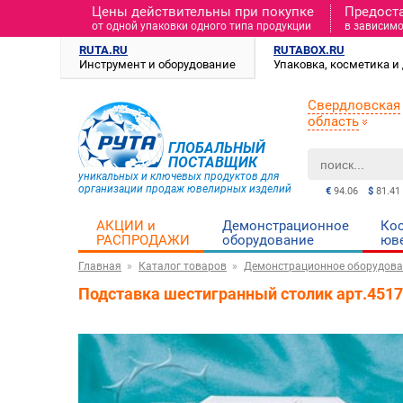
Цены действительны при покупке
Предост
от одной упаковки одного типа продукции
в зависимо
RUTA.RU
RUTABOX.RU
Инструмент и оборудование
Упаковка, косметика 
Свердловская
область
ГЛОБАЛЬНЫЙ
ПОСТАВЩИК
уникальных и ключевых продуктов для
организации продаж ювелирных изделий
€
94.06
$
81.41
АКЦИИ и
Демонстрационное
Ко
РАСПРОДАЖИ
оборудование
юв
Главная
Каталог товаров
Демонстрационное оборудова
Подставка шестигранный столик арт.451