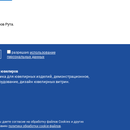
ов Рута.
разрешаю
использование
персональных данных
я ювелиров
тика для ювелирных изделий, демонстрационное,
орудование, дизайн ювелирных витрин.
 даете согласие на обработку файлов Cookies и других
ловиях
политики обработки cookie-файлов
.