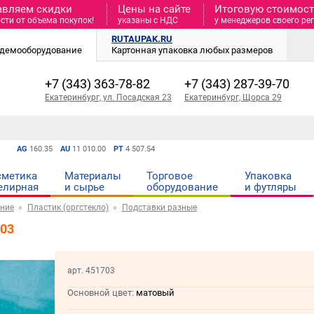
авляем скидки
Цены на сайте
Итоговую стоимость
сти от объема покупок!
указаны с НДС
у менеджеров своего ре
RUTAUPAK.RU
и демооборудование
Картонная упаковка любых размеров
+7 (343) 363-78-82
+7 (343) 287-39-70
Екатеринбург, ул. Посадская 23
Екатеринбург, Щорса 29
AG
160.35
AU
11 010.00
PT
4 507.54
сметика
Материалы
Торговое
Упаковка
елирная
и cырье
оборудование
и футляры
ние
Пластик (оргстекло)
Подставки разные
703
арт. 451703
Основной цвет:
матовый