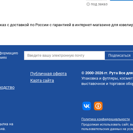
под заказ
каз с доставкой по России с гарантией в интернет-магазине для ювелир
информацию
ниях
© 2000-2026 гг. Рута Все дл
Публичная оферта
Упаковка и футляры, косме
Карта сайта
выставочное и торговое об
водство
Политика конфиденциальности
ылка на
Продолжая использовать сайт, вы
на.
пользовательских данных на ус