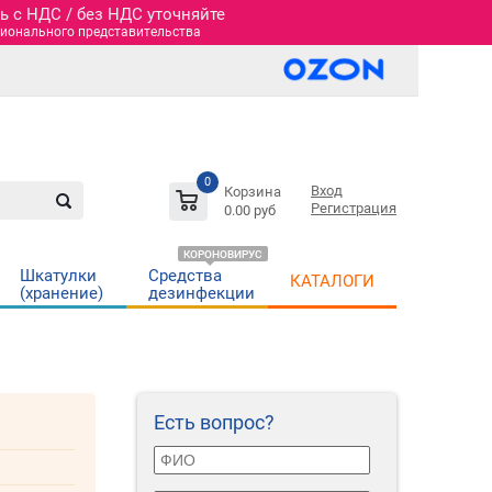
 c НДС / без НДС уточняйте
гионального представительства
0
Вход
Корзина
Регистрация
0.00 руб
КОРОНОВИРУС
Шкатулки
Средства
КАТАЛОГИ
(хранение)
дезинфекции
Есть вопрос?