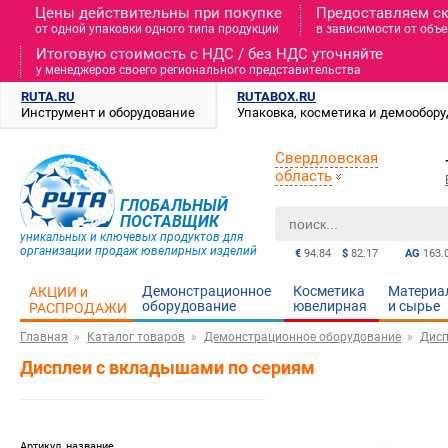
Цены действительны при покупке
Предоставляем с
от одной упаковки одного типа продукции
в зависимости от объе
Итоговую стоимость c НДС / без НДС уточняйте
у менеджеров своего регионального представительства
RUTA.RU
RUTABOX.RU
Инструмент и оборудование
Упаковка, косметика и демообор
Свердловская
область
ГЛОБАЛЬНЫЙ
ПОСТАВЩИК
уникальных и ключевых продуктов для
организации продаж ювелирных изделий
€
94.84
$
82.17
AG
163.
Демонстрационное
Косметика
Материа
АКЦИИ и
оборудование
ювелирная
и cырье
РАСПРОДАЖИ
Главная
Каталог товаров
Демонстрационное оборудование
Дисп
Дисплеи с вкладышами по сериям
Артикул, название