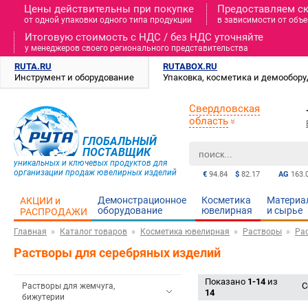
Цены действительны при покупке
Предоставляем с
от одной упаковки одного типа продукции
в зависимости от объе
Итоговую стоимость c НДС / без НДС уточняйте
у менеджеров своего регионального представительства
RUTA.RU
RUTABOX.RU
Инструмент и оборудование
Упаковка, косметика и демообор
Свердловская
область
ГЛОБАЛЬНЫЙ
ПОСТАВЩИК
уникальных и ключевых продуктов для
организации продаж ювелирных изделий
€
94.84
$
82.17
AG
163.
Демонстрационное
Косметика
Материа
АКЦИИ и
оборудование
ювелирная
и cырье
РАСПРОДАЖИ
Главная
Каталог товаров
Косметика ювелирная
Растворы
Ра
Растворы для серебряных изделий
Показано
1-14
из
С
Растворы для жемчуга,
14
бижутерии