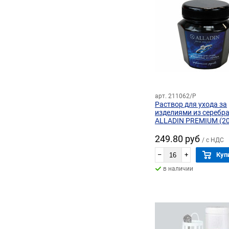
арт. 211062/P
Раствор для ухода за
изделиями из серебр
ALLADIN PREMIUM (20
249.80 руб
/ с НДС
–
+
Куп
в наличии