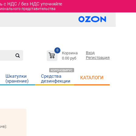
 c НДС / без НДС уточняйте
гионального представительства
0
Вход
Корзина
Регистрация
0.00 руб
КОРОНОВИРУС
Шкатулки
Средства
КАТАЛОГИ
(хранение)
дезинфекции
×в):
м