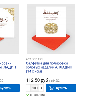
арт. 211191
лировки
Салфетка для полировки
 АЛЛАДИН
золотых изделий АЛЛАДИН
(14 х 7см)
112.50 руб
НДС
/ с НДС
Купить
–
+
Купить
в наличии