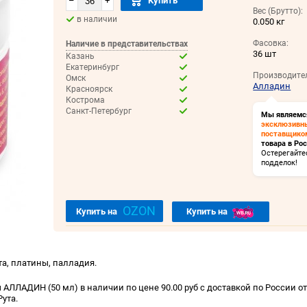
–
+
Купить
Вес (Брутто):
в наличии
0.050 кг
Фасовка:
Наличие в представительствах
36 шт
Казань
Екатеринбург
Производите
Омск
Алладин
Красноярск
Кострома
Санкт-Петербург
Мы являемс
эксклюзивн
поставщико
товара в Рос
Остерегайте
подделок!
OZON
Купить на
Купить на
а, платины, палладия.
 АЛЛАДИН (50 мл) в наличии по цене 90.00 руб с доставкой по России о
ута.