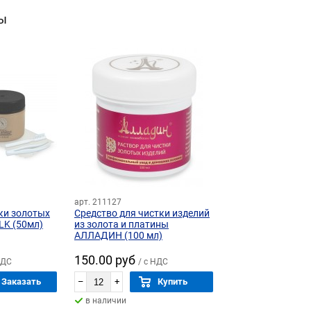
ы
арт. 211127
ки золотых
Средство для чистки изделий
LK (50мл)
из золота и платины
АЛЛАДИН (100 мл)
150.00 руб
НДС
/ с НДС
Заказать
–
+
Купить
в наличии