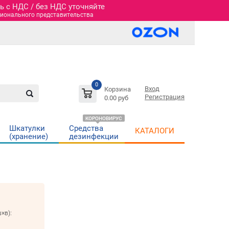
 c НДС / без НДС уточняйте
гионального представительства
0
Вход
Корзина
Регистрация
0.00 руб
КОРОНОВИРУС
Шкатулки
Средства
КАТАЛОГИ
(хранение)
дезинфекции
×в):
м