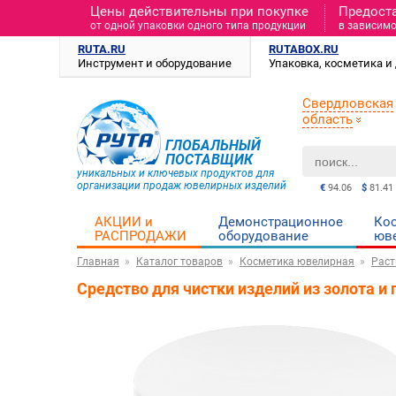
Цены действительны при покупке
Предост
от одной упаковки одного типа продукции
в зависимо
RUTA.RU
RUTABOX.RU
Инструмент и оборудование
Упаковка, косметика 
Свердловская
область
ГЛОБАЛЬНЫЙ
ПОСТАВЩИК
уникальных и ключевых продуктов для
организации продаж ювелирных изделий
€
94.06
$
81.41
АКЦИИ и
Демонстрационное
Ко
РАСПРОДАЖИ
оборудование
юв
Главная
Каталог товаров
Косметика ювелирная
Рас
Средство для чистки изделий из золота 