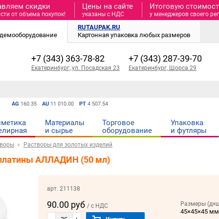
авляем скидки
Цены на сайте
Итоговую стоимость
сти от объема покупок!
указаны с НДС
у менеджеров своего ре
RUTAUPAK.RU
и демооборудование
Картонная упаковка любых размеров
+7 (343) 363-78-82
+7 (343) 287-39-70
Екатеринбург, ул. Посадская 23
Екатеринбург, Щорса 29
AG
160.35
AU
11 010.00
PT
4 507.54
сметика
Материалы
Торговое
Упаковка
елирная
и cырье
оборудование
и футляры
творы
Растворы для золотых изделий
и платины АЛЛАДИН (50 мл)
арт. 211138
90.00 руб
Размеры (д×ш
/ с НДС
45×45×45 м