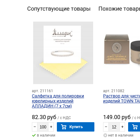
Сопутствующие товары
Похожие товар
арт. 211161
арт. 211082
Салфетка для полировки
Раствор для чист
ювелирных изделий
изделий TOWN TA
АЛЛАДИН (7 х 7см)
82.30 руб
149.00 руб
/ с НДС
/ с 
–
+
Купить
–
+
в наличии
нет в наличии