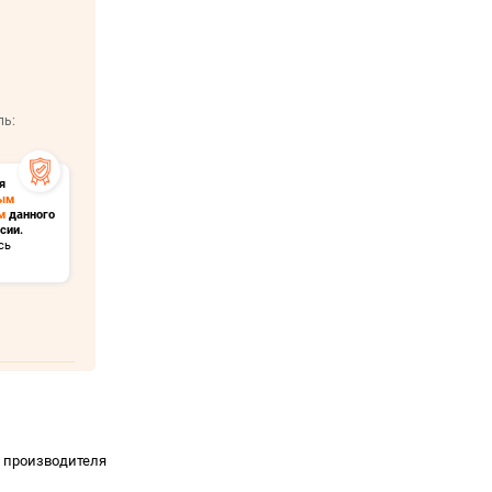
ль:
я
ым
м
данного
сии.
сь
т производителя