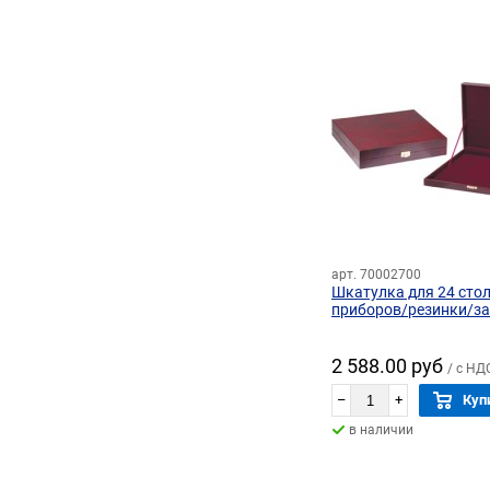
арт. 70002700
Шкатулка для 24 сто
приборов/резинки/з
2 588.00 руб
/ с НД
–
+
Куп
в наличии