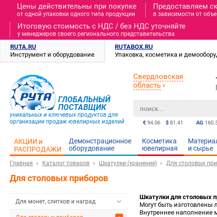
Цены действительны при покупке
Предоставляем с
от одной упаковки одного типа продукции
в зависимости от объе
Итоговую стоимость c НДС / без НДС уточняйте
у менеджеров своего регионального представительства
RUTA.RU
RUTABOX.RU
Инструмент и оборудование
Упаковка, косметика и демообор
Свердловская
область
ГЛОБАЛЬНЫЙ
ПОСТАВЩИК
уникальных и ключевых продуктов для
организации продаж ювелирных изделий
€
94.06
$
81.41
AG
160.
Демонстрационное
Косметика
Материа
АКЦИИ и
оборудование
ювелирная
и cырье
РАСПРОДАЖИ
Главная
Каталог товаров
Шкатулки (хранение)
Для столовых пр
Для столовых приборов
Шкатулки для столовых п
Для монет, слитков и наград
Могут быть изготовлены 
Внутреннее наполнение 