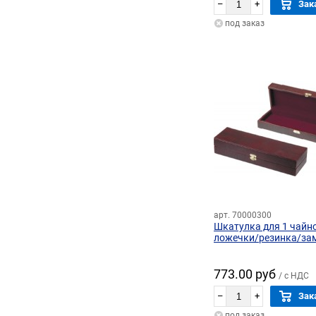
–
+
Зак
под заказ
арт. 70000300
Шкатулка для 1 чайн
ложечки/резинка/за
773.00 руб
/ с НДС
–
+
Зак
под заказ