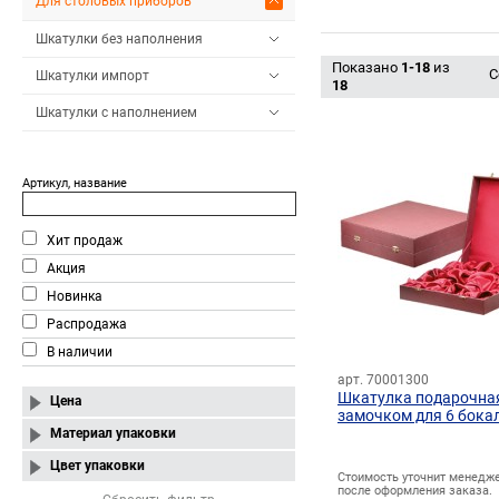
Для столовых приборов
Шкатулки без наполнения
Показано
1-18
из
С
Шкатулки импорт
18
Шкатулки с наполнением
Артикул, название
Хит продаж
Акция
Новинка
Распродажа
В наличии
арт. 70001300
Шкатулка подарочная
Цена
замочком для 6 бока
Материал упаковки
Цвет упаковки
Стоимость уточнит менедж
после оформления заказа.