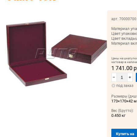
арт. 70000700
Материал упа
Цвет упаковк
Цвет вклады
Материал вк
Цены на шкатулк
на товар в налич
1 741.00 
–
+
под заказ
Размеры (д×ш×
173×170×42 
Вес (Брутто):
0.450 кг
Купить на