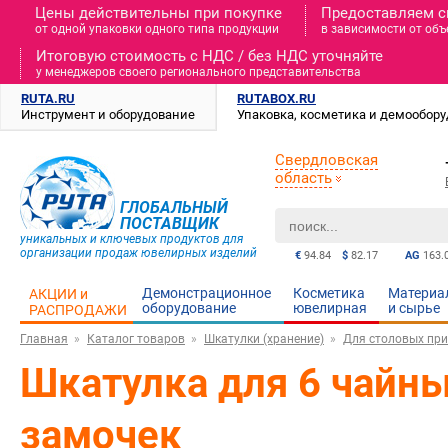
Цены действительны при покупке
Предоставляем с
от одной упаковки одного типа продукции
в зависимости от объ
Итоговую стоимость c НДС / без НДС уточняйте
у менеджеров своего регионального представительства
RUTA.RU
RUTABOX.RU
Инструмент и оборудование
Упаковка, косметика и демообор
Свердловская
область
ГЛОБАЛЬНЫЙ
ПОСТАВЩИК
уникальных и ключевых продуктов для
организации продаж ювелирных изделий
€
94.84
$
82.17
AG
163.
Демонстрационное
Косметика
Материа
АКЦИИ и
оборудование
ювелирная
и cырье
РАСПРОДАЖИ
Главная
Каталог товаров
Шкатулки (хранение)
Для столовых пр
Шкатулка для 6 чайн
замочек