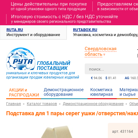
Цены действительны при покупке
Предоставляем с
от одной упаковки одного типа продукции
в зависимости от объе
Итоговую стоимость c НДС / без НДС уточняйте
у менеджеров своего регионального представительства
RUTA.RU
RUTABOX.RU
Инструмент и оборудование
Упаковка, косметика и демообор
Свердловская
область
ГЛОБАЛЬНЫЙ
ПОСТАВЩИК
уникальных и ключевых продуктов для
организации продаж ювелирных изделий
€
94.06
$
81.41
AG
160.
Демонстрационное
Косметика
Материа
АКЦИИ и
оборудование
ювелирная
и cырье
РАСПРОДАЖИ
Главная
Каталог товаров
Демонстрационное оборудование
Объе
Подставка для 1 пары серег ушки /отверстия/на
арт. 431164