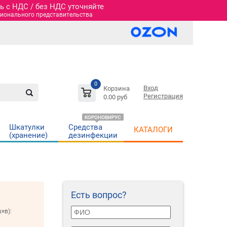
 c НДС / без НДС уточняйте
гионального представительства
0
Вход
Корзина
Регистрация
0.00 руб
КОРОНОВИРУС
Шкатулки
Средства
КАТАЛОГИ
(хранение)
дезинфекции
Есть вопрос?
×в):
м