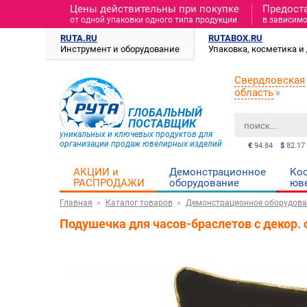
Цены действительны при покупке
Предост
от одной упаковки одного типа продукции
в зависимо
RUTA.RU
RUTABOX.RU
Инструмент и оборудование
Упаковка, косметика 
Свердловская
область
ГЛОБАЛЬНЫЙ
ПОСТАВЩИК
уникальных и ключевых продуктов для
организации продаж ювелирных изделий
€
94.84
$
82.17
АКЦИИ и
Демонстрационное
Ко
РАСПРОДАЖИ
оборудование
юв
Главная
Каталог товаров
Демонстрационное оборудова
Подушечка для часов-браслетов с декор. 