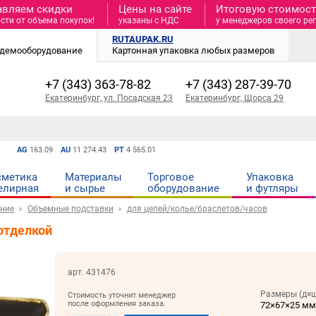
авляем скидки
Цены на сайте
Итоговую стоимость
сти от объема покупок!
указаны с НДС
у менеджеров своего ре
RUTAUPAK.RU
и демооборудование
Картонная упаковка любых размеров
+7 (343) 363-78-82
+7 (343) 287-39-70
Екатеринбург, ул. Посадская 23
Екатеринбург, Щорса 29
AG
163.09
AU
11 274.43
PT
4 565.01
сметика
Материалы
Торговое
Упаковка
елирная
и cырье
оборудование
и футляры
ние
Объемные подставки
для цепей/колье/браслетов/часов
отделкой
арт. 431476
Размеры (д×ш
Стоимость уточнит менеджер
после оформления заказа.
72×67×25 м