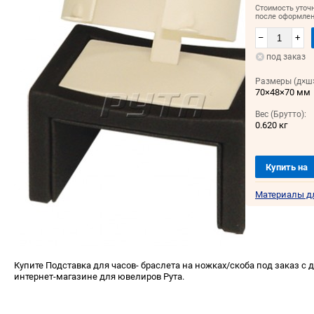
Стоимость уточ
после оформлен
–
+
под заказ
Размеры (д×ш×
70×48×70 мм
Вес (Брутто):
0.620 кг
Купить на
Материалы д
Купите Подставка для часов- браслета на ножках/скоба под заказ с 
интернет-магазине для ювелиров Рута.