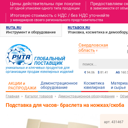
Цены действительны при покупке
Предоставляем с
от одной упаковки одного типа продукции
в зависимости от объе
Итоговую стоимость c НДС / без НДС уточняйте
у менеджеров своего регионального представительства
RUTA.RU
RUTABOX.RU
Инструмент и оборудование
Упаковка, косметика и демообор
Свердловская
область
ГЛОБАЛЬНЫЙ
ПОСТАВЩИК
уникальных и ключевых продуктов для
организации продаж ювелирных изделий
€
94.06
$
81.41
AG
160.
Демонстрационное
Косметика
Материа
АКЦИИ и
оборудование
ювелирная
и cырье
РАСПРОДАЖИ
Главная
Каталог товаров
Демонстрационное оборудование
Объе
Подставка для часов- браслета на ножках/скоба
арт. 431467