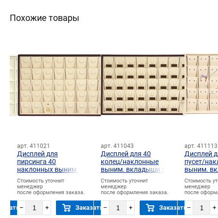
Похожие товары
арт. 411021
арт. 411043
арт. 411113
Дисплей для
Дисплей для 40
Дисплей д
пирсинга 40
колец/наклонные
пусет/на
наклонных выним.
выним. вкладыши с
выним. в
)
вкладышей/
крылышками с
отверстия
Стоимость уточнит
Стоимость уточнит
Стоимость ут
горизонтальный
окошком для бирки/
менеджер
менеджер
менеджер
язычок
язычок
.
после оформления заказа.
после оформления заказа.
после оформ
казать
–
+
Заказать
–
+
Заказать
–
+