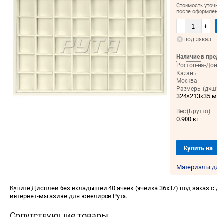
Стоимость уточ
после оформлен
–
+
под заказ
Наличие в пре
Ростов-на-Дон
Казань
Москва
Размеры (д×ш×
324×213×35 
Вес (Брутто):
0.900 кг
Купить на
Материалы д
Купите Дисплей без вкладышей 40 ячеек (ячейка 36х37) под заказ с 
интернет-магазине для ювелиров Рута.
Сопутствующие товары