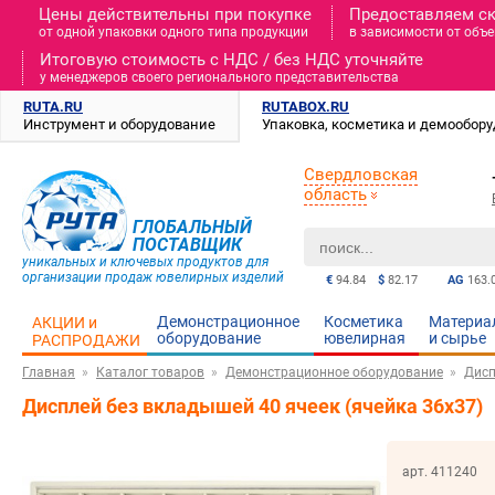
Цены действительны при покупке
Предоставляем с
от одной упаковки одного типа продукции
в зависимости от объе
Итоговую стоимость c НДС / без НДС уточняйте
у менеджеров своего регионального представительства
RUTA.RU
RUTABOX.RU
Инструмент и оборудование
Упаковка, косметика и демообор
Свердловская
область
ГЛОБАЛЬНЫЙ
ПОСТАВЩИК
уникальных и ключевых продуктов для
организации продаж ювелирных изделий
€
94.84
$
82.17
AG
163.
Демонстрационное
Косметика
Материа
АКЦИИ и
оборудование
ювелирная
и cырье
РАСПРОДАЖИ
Главная
Каталог товаров
Демонстрационное оборудование
Дисп
Дисплей без вкладышей 40 ячеек (ячейка 36х37)
арт. 411240