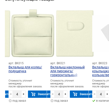
арт. ВК015
арт. ВК021
арт. ВК023
й
Вкладыш для колец/
Вкладыш наклонный
Вкладыш 
подушечка
для пирсинга/
крылышка
горизонтальный
кольца/ве
язычок
язычок
Стоимость уточнит
Стоимость уточнит
Стоимость ут
менеджер
менеджер
менеджер
.
после оформления заказа.
после оформления заказа.
после оформ
казать
–
+
Заказать
–
+
Заказать
–
+
под заказ
под заказ
в наличи