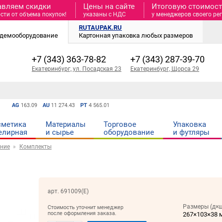
авляем скидки
Цены на сайте
Итоговую стоимость
сти от объема покупок!
указаны с НДС
у менеджеров своего ре
RUTAUPAK.RU
и демооборудование
Картонная упаковка любых размеров
+7 (343) 363-78-82
+7 (343) 287-39-70
Екатеринбург, ул. Посадская 23
Екатеринбург, Щорса 29
AG
163.09
AU
11 274.43
PT
4 565.01
сметика
Материалы
Торговое
Упаковка
елирная
и cырье
оборудование
и футляры
ние
Комплекты
арт. 691009(Е)
Размеры (д×ш
Стоимость уточнит менеджер
после оформления заказа.
267×103×38 