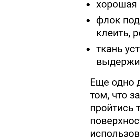
хорошая 
флок под
клеить, р
ткань ус
выдержив
Еще одно 
том, что з
пройтись 
поверхнос
использов