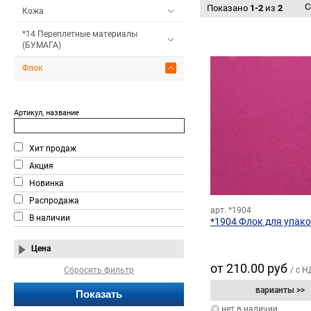
С
Показано
1-2
из
2
Кожа
*14 Переплетные материалы
(БУМАГА)
Флок
Артикул, название
Хит продаж
Акция
Новинка
Распродажа
арт. *1904
В наличии
*1904 Флок для упак
Цена
от 210.00 руб
Сбросить фильтр
/ с 
варианты >>
нет в наличии