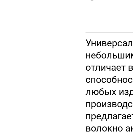
Универсал
небольшим
отличает 
способнос
любых изд
производс
предлагае
волокно а