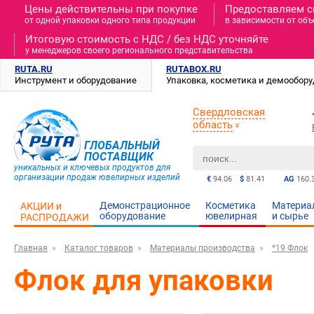
Цены действительны при покупке
Предоставляем с
от одной упаковки одного типа продукции
в зависимости от объ
Итоговую стоимость c НДС / без НДС уточняйте
у менеджеров своего регионального представительства
RUTA.RU
RUTABOX.RU
Инструмент и оборудование
Упаковка, косметика и демообор
Свердловская
область
ГЛОБАЛЬНЫЙ
ПОСТАВЩИК
уникальных и ключевых продуктов для
организации продаж ювелирных изделий
€
94.06
$
81.41
AG
160.
Демонстрационное
Косметика
Материа
АКЦИИ и
оборудование
ювелирная
и cырье
РАСПРОДАЖИ
Главная
Каталог товаров
Материалы производства
*19 Флок
Флок для упаковки