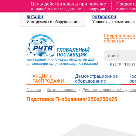
Цены действительны при покупке
Предост
от одной упаковки одного типа продукции
в зависимо
RUTA.RU
RUTABOX.RU
Инструмент и оборудование
Упаковка, косметика 
Свердловская
область
ГЛОБАЛЬНЫЙ
ПОСТАВЩИК
уникальных и ключевых продуктов для
организации продаж ювелирных изделий
€
93.19
$
80.93
АКЦИИ и
Демонстрационное
Ко
РАСПРОДАЖИ
оборудование
юв
Главная
Каталог товаров
Демонстрационное оборудова
Подставка П-образная/250х250х25