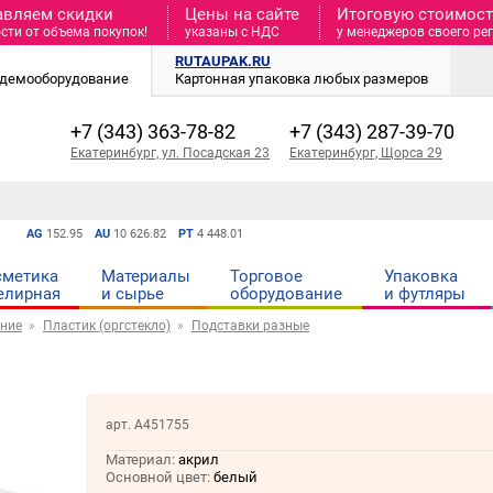
авляем скидки
Цены на сайте
Итоговую стоимость
сти от объема покупок!
указаны с НДС
у менеджеров своего ре
RUTAUPAK.RU
и демооборудование
Картонная упаковка любых размеров
+7 (343) 363-78-82
+7 (343) 287-39-70
Екатеринбург, ул. Посадская 23
Екатеринбург, Щорса 29
AG
152.95
AU
10 626.82
PT
4 448.01
сметика
Материалы
Торговое
Упаковка
елирная
и cырье
оборудование
и футляры
ние
Пластик (оргстекло)
Подставки разные
арт. А451755
Материал:
акрил
Основной цвет:
белый