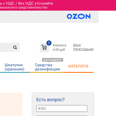
 c НДС / без НДС уточняйте
гионального представительства
0
Вход
Корзина
Регистрация
0.00 руб
КОРОНОВИРУС
Шкатулки
Средства
КАТАЛОГИ
(хранение)
дезинфекции
Есть вопрос?