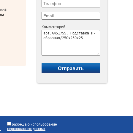
×в):
мм
Комментарий
разрешаю
использование
персональных данных