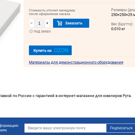
Размеры (д×ш
Стоимость уточнит менеджер
после оформления заказа.
250×250×25 
–
+
Заказать
Вес (Брутто):
0.010 кг
под заказ
OZON
Купить на
Материалы для демонстрационного оборудования
тавкой по России с гарантией в интернет-магазине для ювелиров Рута.
информацию
ниях