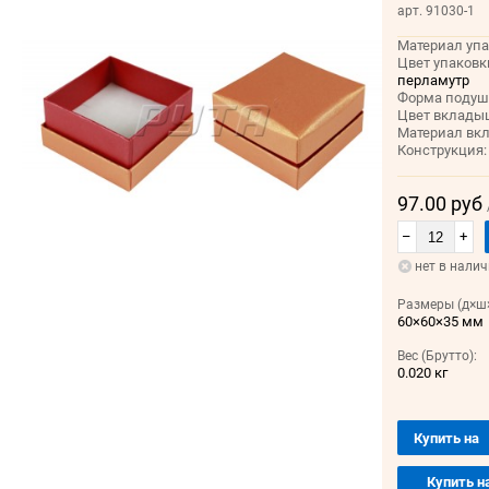
арт. 91030-1
Материал упа
Цвет упаковк
перламутр
Форма подуш
Цвет вклады
Материал вк
Конструкция:
97.00 руб
–
+
нет в нали
Размеры (д×ш×
60×60×35 мм
Вес (Брутто):
0.020 кг
Купить на
Купить н