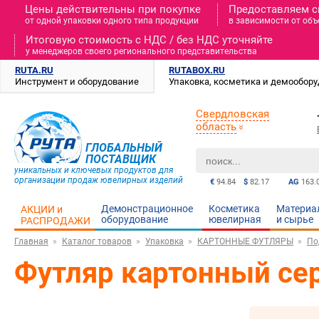
Цены действительны при покупке
Предоставляем с
от одной упаковки одного типа продукции
в зависимости от объ
Итоговую стоимость c НДС / без НДС уточняйте
у менеджеров своего регионального представительства
RUTA.RU
RUTABOX.RU
Инструмент и оборудование
Упаковка, косметика и демообор
Свердловская
область
ГЛОБАЛЬНЫЙ
ПОСТАВЩИК
уникальных и ключевых продуктов для
организации продаж ювелирных изделий
€
94.84
$
82.17
AG
163.
Демонстрационное
Косметика
Материа
АКЦИИ и
оборудование
ювелирная
и cырье
РАСПРОДАЖИ
Главная
Каталог товаров
Упаковка
КАРТОННЫЕ ФУТЛЯРЫ
По
Футляр картонный сер