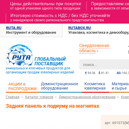
Цены действительны при покупке
Предоставляем с
от одной упаковки одного типа продукции
в зависимости от объе
Итоговую стоимость c НДС / без НДС уточняйте
у менеджеров своего регионального представительства
RUTA.RU
RUTABOX.RU
Инструмент и оборудование
Упаковка, косметика и демообор
Свердловская
область
ГЛОБАЛЬНЫЙ
ПОСТАВЩИК
уникальных и ключевых продуктов для
организации продаж ювелирных изделий
€
94.06
$
81.41
AG
160.
Демонстрационное
Косметика
Материа
АКЦИИ и
оборудование
ювелирная
и cырье
РАСПРОДАЖИ
Главная
Каталог товаров
Демонстрационное оборудование
Ком
Задняя панель к подиуму на магнитах
арт. 691073(М