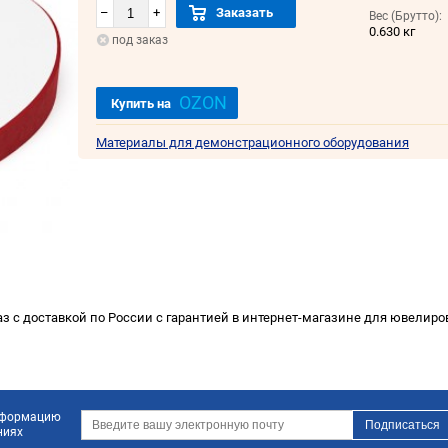
–
+
Заказать
Вес (Брутто):
0.630 кг
под заказ
OZON
Купить на
Материалы для демонстрационного оборудования
 с доставкой по России с гарантией в интернет-магазине для ювелиров
информацию
ниях