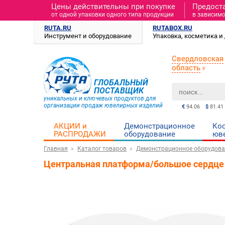
Цены действительны при покупке
Предост
от одной упаковки одного типа продукции
в зависимо
RUTA.RU
RUTABOX.RU
Инструмент и оборудование
Упаковка, косметика 
Свердловская
область
ГЛОБАЛЬНЫЙ
ПОСТАВЩИК
уникальных и ключевых продуктов для
организации продаж ювелирных изделий
€
94.06
$
81.41
АКЦИИ и
Демонстрационное
Ко
РАСПРОДАЖИ
оборудование
юв
Главная
Каталог товаров
Демонстрационное оборудова
Центральная платформа/большое сердце