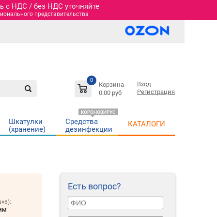
 c НДС / без НДС уточняйте
гионального представительства
0
Вход
Корзина
Регистрация
0.00 руб
КОРОНОВИРУС
Шкатулки
Средства
КАТАЛОГИ
(хранение)
дезинфекции
Есть вопрос?
×в):
мм