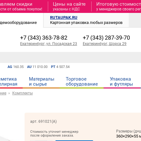
авляем скидки
Цены на сайте
Итоговую стоимость
сти от объема покупок!
указаны с НДС
у менеджеров своего ре
RUTAUPAK.RU
и демооборудование
Картонная упаковка любых размеров
+7 (343) 363-78-82
+7 (343) 287-39-70
Екатеринбург, ул. Посадская 23
Екатеринбург, Щорса 29
AG
160.35
AU
11 010.00
PT
4 507.54
сметика
Материалы
Торговое
Упаковка
елирная
и cырье
оборудование
и футляры
ние
Комплекты
арт. 691021(А)
Размеры (д×ш
Стоимость уточнит менеджер
после оформления заказа.
360×290×55 