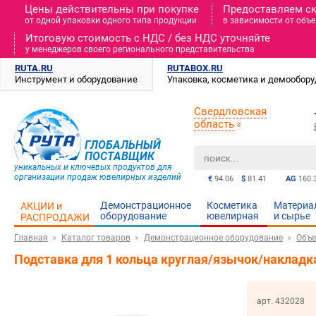
Цены действительны при покупке
Предоставляем с
от одной упаковки одного типа продукции
в зависимости от объе
Итоговую стоимость c НДС / без НДС уточняйте
у менеджеров своего регионального представительства
RUTA.RU
RUTABOX.RU
Инструмент и оборудование
Упаковка, косметика и демообор
Свердловская
область
ГЛОБАЛЬНЫЙ
ПОСТАВЩИК
уникальных и ключевых продуктов для
организации продаж ювелирных изделий
€
94.06
$
81.41
AG
160.
Демонстрационное
Косметика
Материа
АКЦИИ и
оборудование
ювелирная
и cырье
РАСПРОДАЖИ
Главная
Каталог товаров
Демонстрационное оборудование
Объе
Подставка для 1 кольца круглая/язычок/накладк
арт. 432028