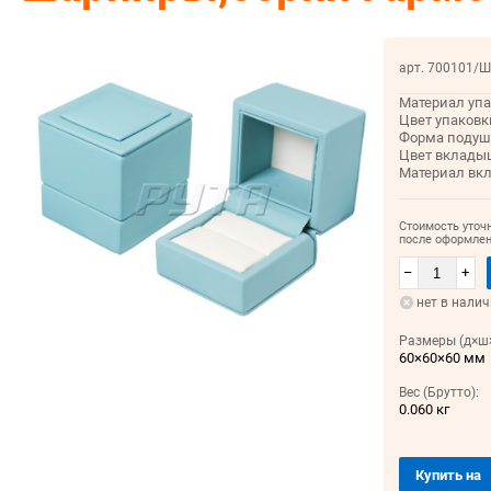
арт. 700101/Ш
Материал упа
Цвет упаковк
Форма подуш
Цвет вклады
Материал вк
Стоимость уточ
после оформлен
–
+
нет в нали
Размеры (д×ш×
60×60×60 мм
Вес (Брутто):
0.060 кг
Купить на