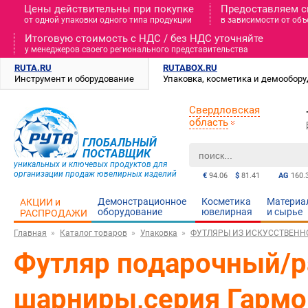
Цены действительны при покупке
Предоставляем с
от одной упаковки одного типа продукции
в зависимости от объ
Итоговую стоимость c НДС / без НДС уточняйте
у менеджеров своего регионального представительства
RUTA.RU
RUTABOX.RU
Инструмент и оборудование
Упаковка, косметика и демообор
Свердловская
область
ГЛОБАЛЬНЫЙ
ПОСТАВЩИК
уникальных и ключевых продуктов для
организации продаж ювелирных изделий
€
94.06
$
81.41
AG
160.
Демонстрационное
Косметика
Материа
АКЦИИ и
оборудование
ювелирная
и cырье
РАСПРОДАЖИ
Главная
Каталог товаров
Упаковка
ФУТЛЯРЫ ИЗ ИСКУССТВЕН
Футляр подарочный/р
шарниры,серия Гармо