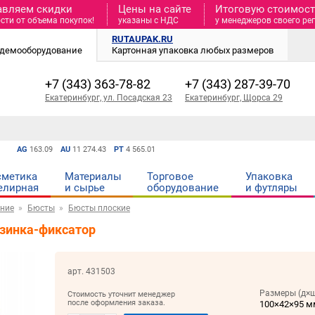
авляем скидки
Цены на сайте
Итоговую стоимость
сти от объема покупок!
указаны с НДС
у менеджеров своего ре
RUTAUPAK.RU
и демооборудование
Картонная упаковка любых размеров
+7 (343) 363-78-82
+7 (343) 287-39-70
Екатеринбург, ул. Посадская 23
Екатеринбург, Щорса 29
AG
163.09
AU
11 274.43
PT
4 565.01
сметика
Материалы
Торговое
Упаковка
елирная
и cырье
оборудование
и футляры
ние
Бюсты
Бюсты плоские
езинка-фиксатор
арт. 431503
Размеры (д×ш
Стоимость уточнит менеджер
после оформления заказа.
100×42×95 