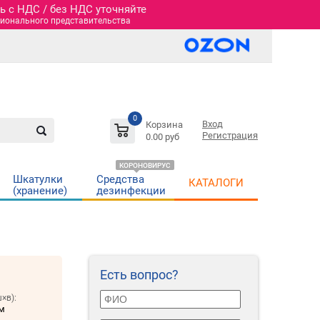
 c НДС / без НДС уточняйте
гионального представительства
0
Вход
Корзина
Регистрация
0.00 руб
КОРОНОВИРУС
Шкатулки
Средства
КАТАЛОГИ
(хранение)
дезинфекции
Есть вопрос?
×в):
мм