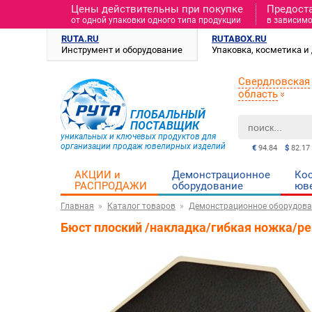
Цены действительны при покупке
Предост
от одной упаковки одного типа продукции
в зависимо
RUTA.RU
RUTABOX.RU
Инструмент и оборудование
Упаковка, косметика 
Свердловская
область
ГЛОБАЛЬНЫЙ
ПОСТАВЩИК
уникальных и ключевых продуктов для
организации продаж ювелирных изделий
€
94.84
$
82.17
АКЦИИ и
Демонстрационное
Ко
РАСПРОДАЖИ
оборудование
юв
Главная
Каталог товаров
Демонстрационное оборудова
Бюст плоский /накладка/гибкая ножка/р