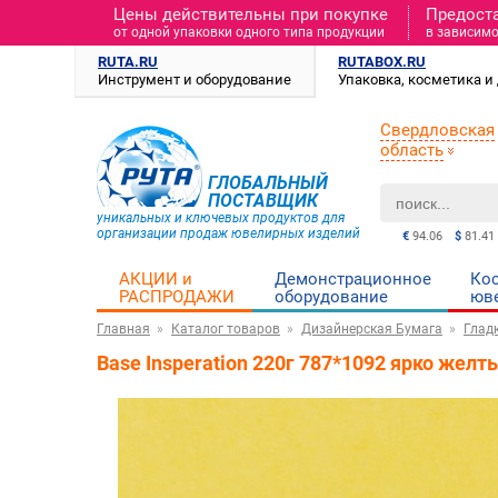
Цены действительны при покупке
Предост
от одной упаковки одного типа продукции
в зависимо
RUTA.RU
RUTABOX.RU
Инструмент и оборудование
Упаковка, косметика 
Свердловская
область
ГЛОБАЛЬНЫЙ
ПОСТАВЩИК
уникальных и ключевых продуктов для
организации продаж ювелирных изделий
€
94.06
$
81.41
АКЦИИ и
Демонстрационное
Ко
РАСПРОДАЖИ
оборудование
юв
Главная
Каталог товаров
Дизайнерская Бумага
Глад
Base Insperation 220г 787*1092 ярко желт