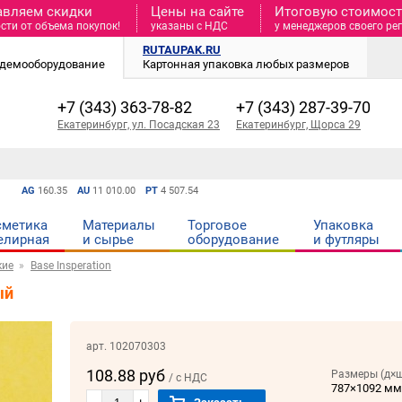
авляем скидки
Цены на сайте
Итоговую стоимость
сти от объема покупок!
указаны с НДС
у менеджеров своего ре
RUTAUPAK.RU
и демооборудование
Картонная упаковка любых размеров
+7 (343) 363-78-82
+7 (343) 287-39-70
Екатеринбург, ул. Посадская 23
Екатеринбург, Щорса 29
AG
160.35
AU
11 010.00
PT
4 507.54
сметика
Материалы
Торговое
Упаковка
елирная
и cырье
оборудование
и футляры
кие
Base Insperation
ый
арт. 102070303
108.88 руб
Размеры (д×ш
/ с НДС
787×1092 м