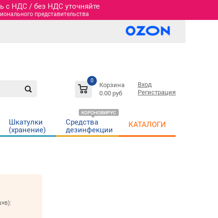
 c НДС / без НДС уточняйте
гионального представительства
0
Вход
Корзина
Регистрация
0.00 руб
КОРОНОВИРУС
Шкатулки
Средства
КАТАЛОГИ
(хранение)
дезинфекции
×в):
м