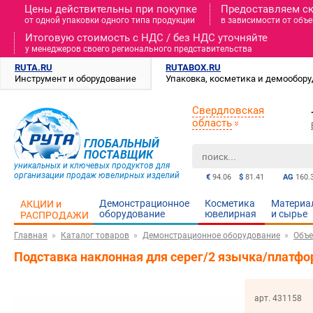
Цены действительны при покупке
Предоставляем с
от одной упаковки одного типа продукции
в зависимости от объе
Итоговую стоимость c НДС / без НДС уточняйте
у менеджеров своего регионального представительства
RUTA.RU
RUTABOX.RU
Инструмент и оборудование
Упаковка, косметика и демообор
Свердловская
область
ГЛОБАЛЬНЫЙ
ПОСТАВЩИК
уникальных и ключевых продуктов для
организации продаж ювелирных изделий
€
94.06
$
81.41
AG
160.
Демонстрационное
Косметика
Материа
АКЦИИ и
оборудование
ювелирная
и cырье
РАСПРОДАЖИ
Главная
Каталог товаров
Демонстрационное оборудование
Объе
Подставка наклонная для серег/2 язычка/платф
арт. 431158