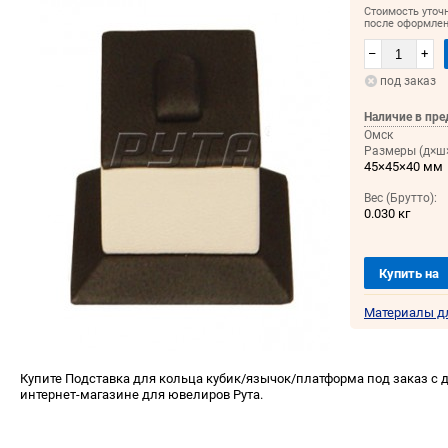
Стоимость уточ
после оформлен
–
+
под заказ
Наличие в пре
Омск
Размеры (д×ш×
45×45×40 мм
Вес (Брутто):
0.030 кг
Купить на
Материалы д
Купите Подставка для кольца кубик/язычок/платформа под заказ с д
интернет-магазине для ювелиров Рута.