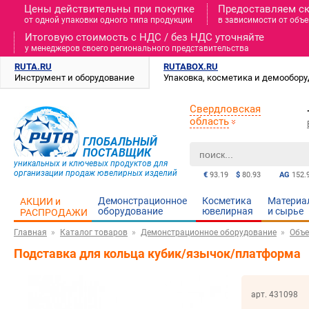
Цены действительны при покупке
Предоставляем с
от одной упаковки одного типа продукции
в зависимости от объе
Итоговую стоимость c НДС / без НДС уточняйте
у менеджеров своего регионального представительства
RUTA.RU
RUTABOX.RU
Инструмент и оборудование
Упаковка, косметика и демообор
Свердловская
область
ГЛОБАЛЬНЫЙ
ПОСТАВЩИК
уникальных и ключевых продуктов для
организации продаж ювелирных изделий
€
93.19
$
80.93
AG
152.
Демонстрационное
Косметика
Материа
АКЦИИ и
оборудование
ювелирная
и cырье
РАСПРОДАЖИ
Главная
Каталог товаров
Демонстрационное оборудование
Объе
Подставка для кольца кубик/язычок/платформа
арт. 431098