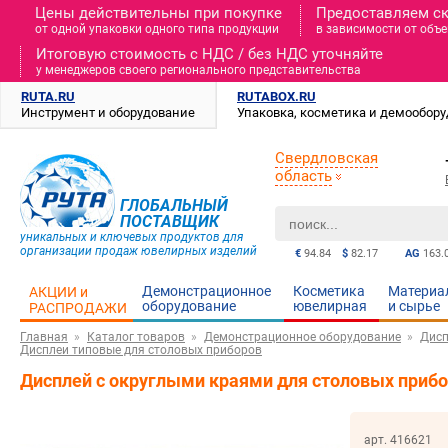
Цены действительны при покупке
Предоставляем с
от одной упаковки одного типа продукции
в зависимости от объе
Итоговую стоимость c НДС / без НДС уточняйте
у менеджеров своего регионального представительства
RUTA.RU
RUTABOX.RU
Инструмент и оборудование
Упаковка, косметика и демообор
Свердловская
область
ГЛОБАЛЬНЫЙ
ПОСТАВЩИК
уникальных и ключевых продуктов для
организации продаж ювелирных изделий
€
94.84
$
82.17
AG
163.
Демонстрационное
Косметика
Материа
АКЦИИ и
оборудование
ювелирная
и cырье
РАСПРОДАЖИ
Главная
Каталог товаров
Демонстрационное оборудование
Дисп
Дисплеи типовые для столовых приборов
Дисплей с округлыми краями для столовых приб
арт. 416621