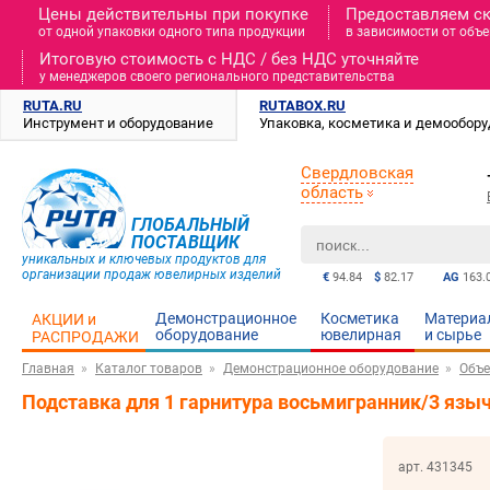
Цены действительны при покупке
Предоставляем с
от одной упаковки одного типа продукции
в зависимости от объе
Итоговую стоимость c НДС / без НДС уточняйте
у менеджеров своего регионального представительства
RUTA.RU
RUTABOX.RU
Инструмент и оборудование
Упаковка, косметика и демообор
Свердловская
область
ГЛОБАЛЬНЫЙ
ПОСТАВЩИК
уникальных и ключевых продуктов для
организации продаж ювелирных изделий
€
94.84
$
82.17
AG
163.
Демонстрационное
Косметика
Материа
АКЦИИ и
оборудование
ювелирная
и cырье
РАСПРОДАЖИ
Главная
Каталог товаров
Демонстрационное оборудование
Объе
Подставка для 1 гарнитура восьмигранник/3 яз
арт. 431345