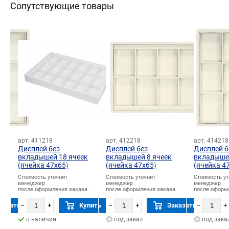
Сопутствующие товары
арт. 411218
арт. 412218
арт. 414218
Дисплей без
Дисплей без
Дисплей б
вкладышей 18 ячеек
вкладышей 8 ячеек
вкладышей
(ячейка 47х65)
(ячейка 47х65)
(ячейка 4
)
Стоимость уточнит
Стоимость уточнит
Стоимость ут
менеджер
менеджер
менеджер
.
после оформления заказа.
после оформления заказа.
после оформ
казать
–
+
Купить
–
+
Заказать
–
+
в наличии
под заказ
под зака