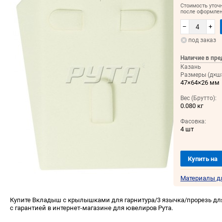
Стоимость уточ
после оформлен
–
+
под заказ
Наличие в пре
Казань
Размеры (д×ш×
47×64×26 мм
Вес (Брутто):
0.080 кг
Фасовка:
4 шт
Купить на
Материалы д
Купите Вкладыш с крылышками для гарнитура/3 язычка/прорезь для
с гарантией в интернет-магазине для ювелиров Рута.