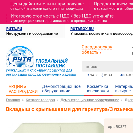
Цены действительны при покупке
Предоставляем с
от одной упаковки одного типа продукции
в зависимости от объе
Итоговую стоимость c НДС / без НДС уточняйте
у менеджеров своего регионального представительства
RUTA.RU
RUTABOX.RU
Инструмент и оборудование
Упаковка, косметика и демообор
Свердловская
область
ГЛОБАЛЬНЫЙ
ПОСТАВЩИК
уникальных и ключевых продуктов для
организации продаж ювелирных изделий
€
94.06
$
81.41
AG
160.
Демонстрационное
Косметика
Материа
АКЦИИ и
оборудование
ювелирная
и cырье
РАСПРОДАЖИ
Главная
Каталог товаров
Демонстрационное оборудование
Дисп
Вкладыш с крылышками для гарнитура/3 язычка/
арт. ВК327