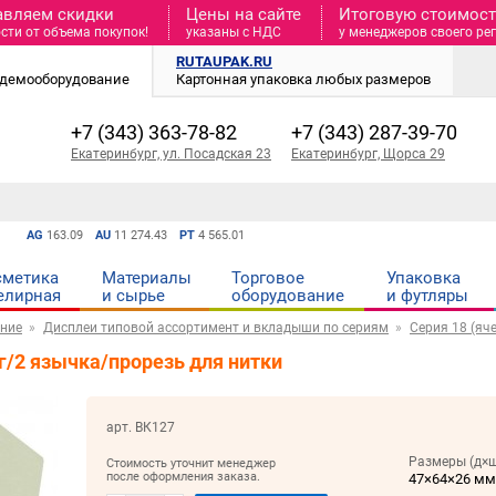
авляем скидки
Цены на сайте
Итоговую стоимость
сти от объема покупок!
указаны с НДС
у менеджеров своего ре
RUTAUPAK.RU
и демооборудование
Картонная упаковка любых размеров
+7 (343) 363-78-82
+7 (343) 287-39-70
Екатеринбург, ул. Посадская 23
Екатеринбург, Щорса 29
AG
163.09
AU
11 274.43
PT
4 565.01
сметика
Материалы
Торговое
Упаковка
елирная
и cырье
оборудование
и футляры
ние
Дисплеи типовой ассортимент и вкладыши по сериям
Серия 18 (яч
/2 язычка/прорезь для нитки
арт. ВК127
Размеры (д×ш
Стоимость уточнит менеджер
после оформления заказа.
47×64×26 м