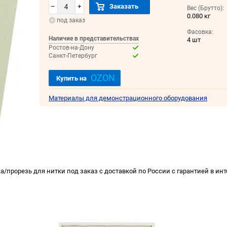
–
+
Заказать
Вес (Брутто):
0.080 кг
под заказ
Фасовка:
Наличие в представительствах
4 шт
Ростов-на-Дону
Санкт-Петербург
OZON
Купить на
Материалы для демонстрационного оборудования
/прорезь для нитки под заказ с доставкой по России с гарантией в ин