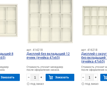
арт. 414218
арт. 416218
адышей 8
Дисплей без вкладышей 12
Дисплей с окру
х65)
ячеек (ячейка 47х65)
без вкладышей 
(ячейка 47х65)
енеджер
Стоимость уточнит менеджер
Стоимость уточнит 
аза.
после оформления заказа.
после оформления з
Заказать
–
+
Заказать
–
+
под заказ
под заказ