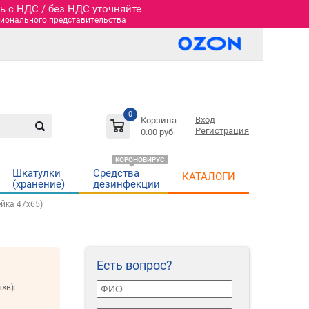
 c НДС / без НДС уточняйте
гионального представительства
0
Вход
Корзина
Регистрация
0.00 руб
КОРОНОВИРУС
Шкатулки
Средства
КАТАЛОГИ
(хранение)
дезинфекции
ейка 47х65)
Есть вопрос?
×в):
м