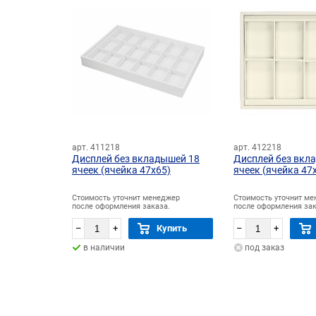
арт. 411218
арт. 412218
ыми краями
Дисплей без вкладышей 18
Дисплей без вкл
ячеек
ячеек (ячейка 47х65)
ячеек (ячейка 47
еджер
Стоимость уточнит менеджер
Стоимость уточнит м
за.
после оформления заказа.
после оформления зак
Заказать
–
+
Купить
–
+
в наличии
под заказ