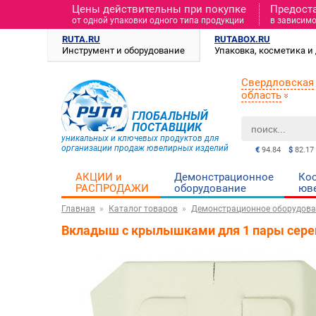
Цены действительны при покупке
Предост
от одной упаковки одного типа продукции
в зависимо
RUTA.RU
RUTABOX.RU
Инструмент и оборудование
Упаковка, косметика 
Свердловская
область
ГЛОБАЛЬНЫЙ
ПОСТАВЩИК
уникальных и ключевых продуктов для
организации продаж ювелирных изделий
€
94.84
$
82.17
АКЦИИ и
Демонстрационное
Ко
РАСПРОДАЖИ
оборудование
юв
Главная
Каталог товаров
Демонстрационное оборудова
Вкладыш с крылышками для 1 пары серег