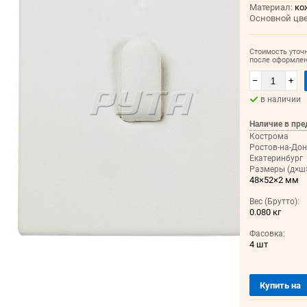
Материал:
ко
Основной цве
Стоимость уточ
после оформлен
–
+
в наличии
Наличие в пре
Кострома
Ростов-на-Дон
Екатеринбург
Размеры (д×ш×
48×52×2 мм
Вес (Брутто):
0.080 кг
Фасовка:
4 шт
Купить на