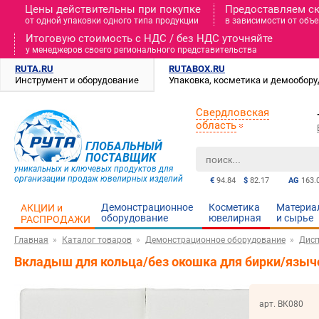
Цены действительны при покупке
Предоставляем с
от одной упаковки одного типа продукции
в зависимости от объе
Итоговую стоимость c НДС / без НДС уточняйте
у менеджеров своего регионального представительства
RUTA.RU
RUTABOX.RU
Инструмент и оборудование
Упаковка, косметика и демообор
Свердловская
область
ГЛОБАЛЬНЫЙ
ПОСТАВЩИК
уникальных и ключевых продуктов для
организации продаж ювелирных изделий
€
94.84
$
82.17
AG
163.
Демонстрационное
Косметика
Материа
АКЦИИ и
оборудование
ювелирная
и cырье
РАСПРОДАЖИ
Главная
Каталог товаров
Демонстрационное оборудование
Дисп
Вкладыш для кольца/без окошка для бирки/языч
арт. ВК080