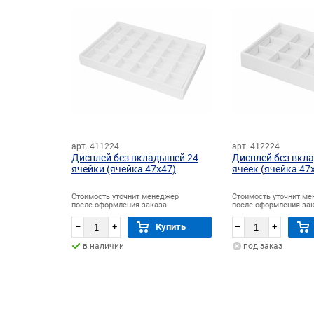
арт. 411224
арт. 412224
ыми краями
Дисплей без вкладышей 24
Дисплей без вкл
ячеек
ячейки (ячейка 47х47)
ячеек (ячейка 47
еджер
Стоимость уточнит менеджер
Стоимость уточнит м
за.
после оформления заказа.
после оформления зак
Заказать
–
+
Купить
–
+
в наличии
под заказ