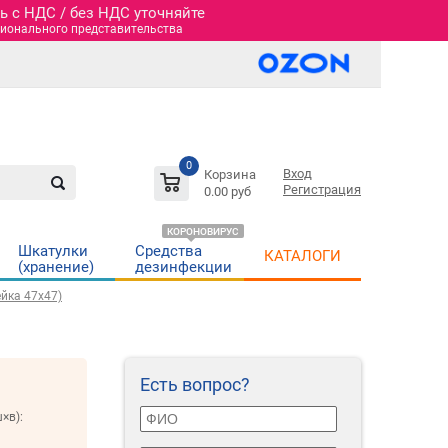
 c НДС / без НДС уточняйте
гионального представительства
0
Вход
Корзина
Регистрация
0.00 руб
КОРОНОВИРУС
Шкатулки
Средства
КАТАЛОГИ
(хранение)
дезинфекции
ейка 47х47)
Есть вопрос?
×в):
м