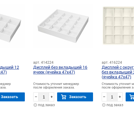
арт. 414224
арт. 416224
адышей 12
Дисплей без вкладышей 16
Дисплей с окру
х47)
ячеек (ячейка 47х47)
без вкладышей 
(ячейка 47х47)
енеджер
Стоимость уточнит менеджер
Стоимость уточнит 
аза.
после оформления заказа.
после оформления з
Заказать
–
+
Заказать
–
+
под заказ
под заказ