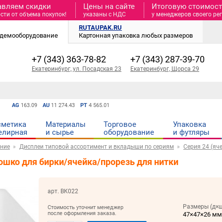
авляем скидки
Цены на сайте
Итоговую стоимость
сти от объема покупок!
указаны с НДС
у менеджеров своего ре
RUTAUPAK.RU
и демооборудование
Картонная упаковка любых размеров
+7 (343) 363-78-82
+7 (343) 287-39-70
Екатеринбург, ул. Посадская 23
Екатеринбург, Щорса 29
AG
163.09
AU
11 274.43
PT
4 565.01
сметика
Материалы
Торговое
Упаковка
елирная
и cырье
оборудование
и футляры
ние
Дисплеи типовой ассортимент и вкладыши по сериям
Серия 24 (яч
шко для бирки/ячейка/прорезь для нитки
арт. ВК022
Размеры (д×ш
Стоимость уточнит менеджер
после оформления заказа.
47×47×26 м