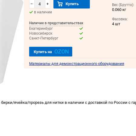
–
+
Купить
Вес (Брутто):
0.060 кг
в наличии
Фасовка:
Наличие в представительствах
4 шт
Екатеринбург
Новосибирск
Санкт-Петербург
OZON
Купить на
Материалы для демонстрационного оборудования
ирки/ячейка/прорезь для нитки в наличии с доставкой по России с га