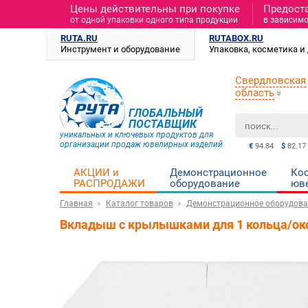
Цены действительны при покупке
Предост
от одной упаковки одного типа продукции
в зависимо
RUTA.RU
RUTABOX.RU
Инструмент и оборудование
Упаковка, косметика 
Свердловская
область
ГЛОБАЛЬНЫЙ
ПОСТАВЩИК
уникальных и ключевых продуктов для
организации продаж ювелирных изделий
€
94.84
$
82.17
АКЦИИ и
Демонстрационное
Ко
РАСПРОДАЖИ
оборудование
юв
Главная
Каталог товаров
Демонстрационное оборудова
Вкладыш с крылышками для 1 кольца/око