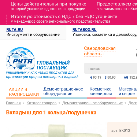
Цены действительны при покупке
Предоставляем с
от одной упаковки одного типа продукции
в зависимости от объе
Итоговую стоимость c НДС / без НДС уточняйте
у менеджеров своего регионального представительства
RUTA.RU
RUTABOX.RU
Инструмент и оборудование
Упаковка, косметика и демообор
Свердловская
область
ГЛОБАЛЬНЫЙ
ПОСТАВЩИК
уникальных и ключевых продуктов для
организации продаж ювелирных изделий
€
93.19
$
80.93
AG
152.
Демонстрационное
Косметика
Материа
АКЦИИ и
оборудование
ювелирная
и cырье
РАСПРОДАЖИ
Главная
Каталог товаров
Демонстрационное оборудование
Дисп
Вкладыш для 1 кольца/подушечка
арт. ВК012