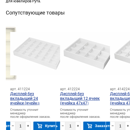
для ювелиров Рута.
Сопутствующие товары
арт. 411224
арт. 412224
арт. 414224
Дисплей без
Дисплей без
Дисплей б
вкладышей 24
вкладышей 12 ячеек
вкладышей
ячейки (ячейка
(ячейка 47х47)
(ячейка 4
)
47х47)
Стоимость уточнит
Стоимость уточнит
Стоимость ут
менеджер
менеджер
менеджер
.
после оформления заказа.
после оформления заказа.
после оформ
казать
–
+
Купить
–
+
Заказать
–
+