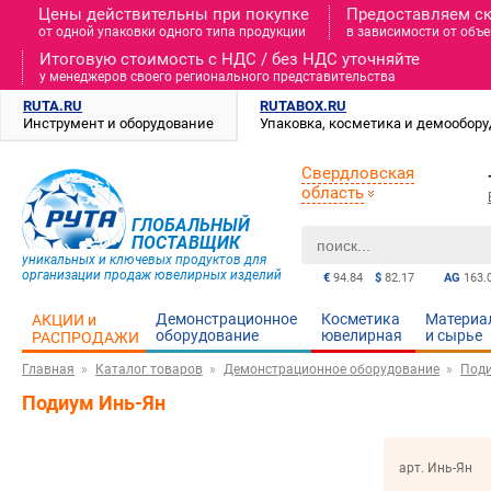
Цены действительны при покупке
Предоставляем с
от одной упаковки одного типа продукции
в зависимости от объе
Итоговую стоимость c НДС / без НДС уточняйте
у менеджеров своего регионального представительства
RUTA.RU
RUTABOX.RU
Инструмент и оборудование
Упаковка, косметика и демообор
Свердловская
область
ГЛОБАЛЬНЫЙ
ПОСТАВЩИК
уникальных и ключевых продуктов для
организации продаж ювелирных изделий
€
94.84
$
82.17
AG
163.
Демонстрационное
Косметика
Материа
АКЦИИ и
оборудование
ювелирная
и cырье
РАСПРОДАЖИ
Главная
Каталог товаров
Демонстрационное оборудование
Под
Подиум Инь-Ян
арт. Инь-Ян