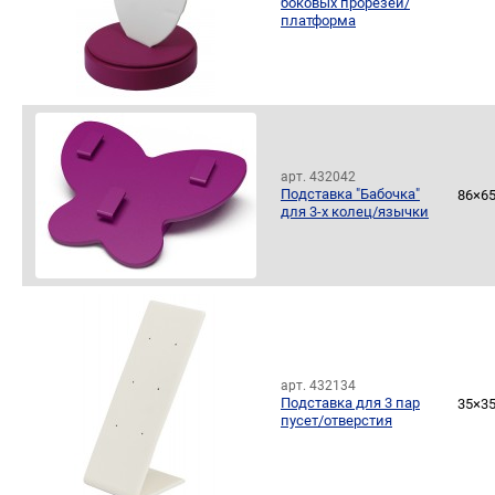
боковых прорезей/
платформа
арт. 432042
Подставка "Бабочка"
86×6
для 3-х колец/язычки
арт. 432134
Подставка для 3 пар
35×3
пусет/отверстия