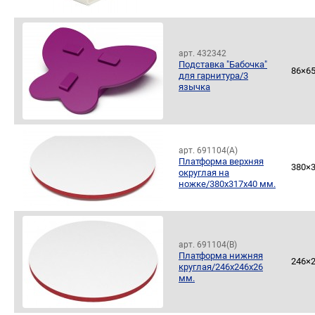
арт. 432342
Подставка "Бабочка"
86×6
для гарнитура/3
язычка
арт. 691104(А)
Платформа верхняя
380×
округлая на
ножке/380х317х40 мм.
арт. 691104(В)
Платформа нижняя
246×
круглая/246х246х26
мм.