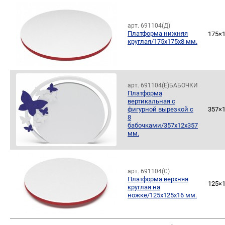
арт. 691104(Д)
Платформа нижняя
175×
круглая/175х175х8 мм.
арт. 691104(Е)БАБОЧКИ
Платформа
вертикальная с
фигурной вырезкой с
357×
8
бабочками/357х12х357
мм.
арт. 691104(С)
Платформа верхняя
125×
круглая на
ножке/125х125х16 мм.