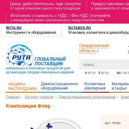
Цены действительны при покупке
Предоставляем с
от одной упаковки одного типа продукции
в зависимости от объе
Итоговую стоимость c НДС / без НДС уточняйте
у менеджеров своего регионального представительства
RUTA.RU
RUTABOX.RU
Инструмент и оборудование
Упаковка, косметика и демообор
Свердловская
область
ГЛОБАЛЬНЫЙ
ПОСТАВЩИК
уникальных и ключевых продуктов для
организации продаж ювелирных изделий
€
93.19
$
80.93
AG
152.
Демонстрационное
Косметика
Материа
АКЦИИ и
оборудование
ювелирная
и cырье
РАСПРОДАЖИ
Главная
Каталог товаров
Демонстрационное оборудование
Ком
Композиция Флер
арт. Флер