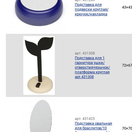
арт. 431249
Подставка для
43×4
подвески круглая/
крючок/накладка
арт. 431308
Подставка для 1
гарнитура ушки/
72×6
отверстия+язычок/
платформа круглая
арт.431308
арт. 431425
Подставка овальная
для браслетов/10
70×7