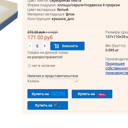
Цвет ленты:
серебряная лента
Форма подушки:
кольцо/серьги+подвеска 4 прорези
Цвет вкладыша:
белый
Материал вкладыша:
флок
Конструкция:
крышка_дно
272.20 руб
/ с НДС
Размеры (д×ш
171.00 руб
137×110×35 
–
+
Заказать
Вес (Брутто):
0.095 кг
Скидка на данный товар
не распространяется!
Производите
Продукция
нет в наличии
собственног
производст
Наличие в представительствах
Казань
OZON
Купить на
Купить на
Купить на