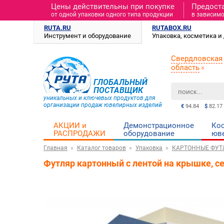
Цены действительны при покупке
Предост
от одной упаковки одного типа продукции
в зависимо
RUTA.RU
RUTABOX.RU
Инструмент и оборудование
Упаковка, косметика 
Свердловская
область
ГЛОБАЛЬНЫЙ
ПОСТАВЩИК
уникальных и ключевых продуктов для
организации продаж ювелирных изделий
€
94.84
$
82.17
АКЦИИ и
Демонстрационное
Ко
РАСПРОДАЖИ
оборудование
юв
Главная
Каталог товаров
Упаковка
КАРТОННЫЕ ФУТ
Футляр картонный с лентой на крышке, с