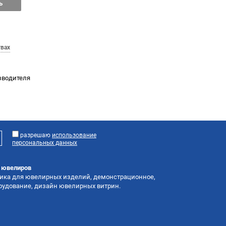
ь
твах
изводителя
разрешаю
использование
персональных данных
я ювелиров
тика для ювелирных изделий, демонстрационное,
орудование, дизайн ювелирных витрин.