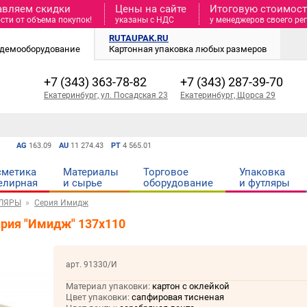
авляем скидки
Цены на сайте
Итоговую стоимость
сти от объема покупок!
указаны с НДС
у менеджеров своего ре
RUTAUPAK.RU
и демооборудование
Картонная упаковка любых размеров
+7 (343) 363-78-82
+7 (343) 287-39-70
Екатеринбург, ул. Посадская 23
Екатеринбург, Щорса 29
AG
163.09
AU
11 274.43
PT
4 565.01
сметика
Материалы
Торговое
Упаковка
елирная
и cырье
оборудование
и футляры
ЛЯРЫ
Серия Имидж
ерия "Имидж" 137х110
арт. 91330/И
Материал упаковки:
картон с оклейкой
Цвет упаковки:
сапфировая тисненая