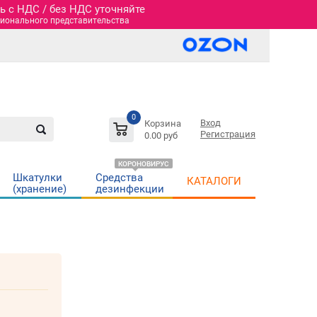
 c НДС / без НДС уточняйте
гионального представительства
0
Вход
Корзина
Регистрация
0.00 руб
КОРОНОВИРУС
Шкатулки
Средства
КАТАЛОГИ
(хранение)
дезинфекции