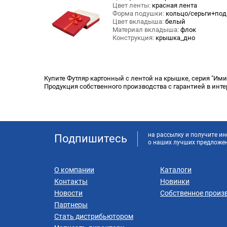
Цвет ленты:
красная лента
Форма подушки:
кольцо/серьги+под
Цвет вкладыша:
белый
Материал вкладыша:
флок
Конструкция:
крышка_дно
Купите Футляр картонный с лентой на крышке, серия "Имид
Продукция собственного производства с гарантией в инте
на рассылку и получите 
Подпишитесь
о наших лучших предложе
О компании
Каталоги
Контакты
Новинки
Новости
Собственное произ
Партнеры
Стать дистрибьютором