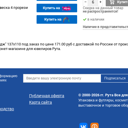
–
+
Купит
веска 4 прорези
Купить на
Скидка на данный товар
не распространяется!
Купить на
в наличии
Наличие в представительс
ж" 137х110 под заказ по цене 171.00 руб с доставкой по России от про
рнет-магазине для ювелиров Рута.
информацию
ниях
© 2000-2026 гг. Рута Все дл
Публичная оферта
Упаковка и футляры, косме
Карта сайта
выставочное и торговое об
водство