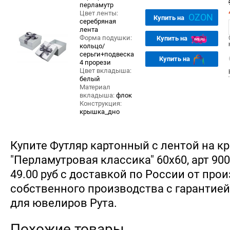
перламутр
Цвет ленты:
OZON
Купить на
серебряная
лента
Форма подушки:
Купить на
кольцо/
серьги+подвеска
Купить на
4 прорези
Цвет вкладыша:
белый
Материал
вкладыша:
флок
Конструкция:
крышка_дно
Купите Футляр картонный с лентой на к
"Перламутровая классика" 60х60, арт 900
49.00 руб с доставкой по России от про
собственного производства с гарантией
для ювелиров Рута.
Похожие товары