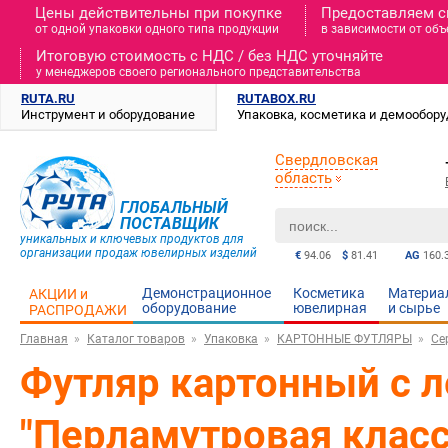
Цены действительны при покупке
Предоставляем с
от одной упаковки одного типа продукции
в зависимости от объ
Итоговую стоимость c НДС / без НДС уточняйте
у менеджеров своего регионального представительства
RUTA.RU
RUTABOX.RU
Инструмент и оборудование
Упаковка, косметика и демообор
Свердловская
область
ГЛОБАЛЬНЫЙ
ПОСТАВЩИК
уникальных и ключевых продуктов для
организации продаж ювелирных изделий
€
94.06
$
81.41
AG
160.
Демонстрационное
Косметика
Материа
АКЦИИ и
оборудование
ювелирная
и cырье
РАСПРОДАЖИ
Главная
Каталог товаров
Упаковка
КАРТОННЫЕ ФУТЛЯРЫ
Се
Футляр картонный с л
"Перламутровая класс