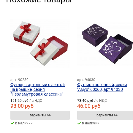
арт. 90230
арт. 94030
Футляр картонный с лентой
Футляр картонный, серия
на крышке, серия
"Амур" 60х60, арт 94030
"Перламутровая классика"
84х84, арт 90230
151.20 руб
/ с НДС
73.40 руб
/ с НДС
98.00 руб
46.00 руб
варианты >>
варианты >>
в наличии
в наличии