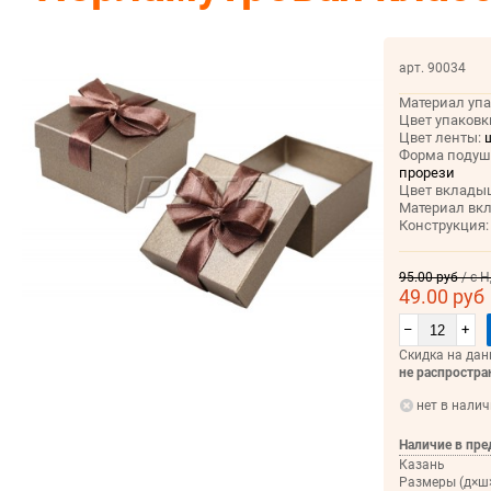
арт. 90034
Материал упа
Цвет упаковк
Цвет ленты:
ш
Форма подуш
прорези
Цвет вклады
Материал вк
Конструкция:
95.00 руб
/ с 
49.00 руб
–
+
Скидка на дан
не распростра
нет в нали
Наличие в пре
Казань
Размеры (д×ш×