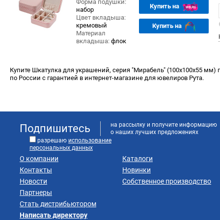
Форма подушки:
Купить на
набор
Цвет вкладыша:
кремовый
Купить на
Материал
вкладыша:
флок
Купите Шкатулка для украшений, серия "Мирабель" (100х100х55 мм) п
по России с гарантией в интернет-магазине для ювелиров Рута.
на рассылку и получите информацию
Подпишитесь
о наших лучших предложениях
разрешаю
использование
персональных данных
О компании
Каталоги
Контакты
Новинки
Новости
Собственное производство
Партнеры
Стать дистрибьютором
Написать директору