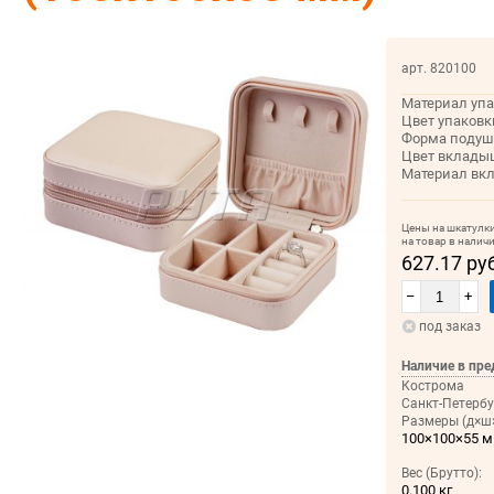
арт. 820100
Материал упа
Цвет упаковк
Форма подуш
Цвет вклады
Материал вк
Цены на шкатулк
на товар в налич
627.17 ру
–
+
под заказ
Наличие в пре
Кострома
Санкт-Петербу
Размеры (д×ш×
100×100×55 
Вес (Брутто):
0.100 кг