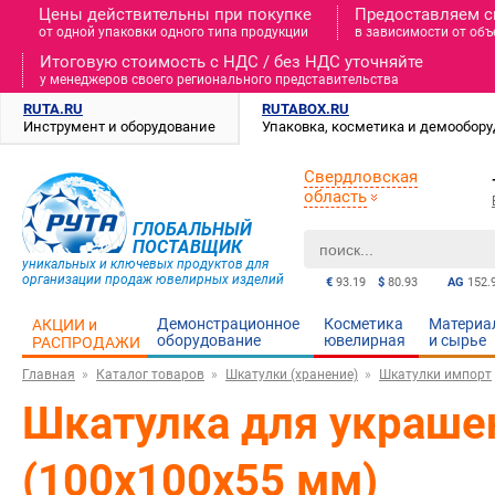
Цены действительны при покупке
Предоставляем с
от одной упаковки одного типа продукции
в зависимости от объ
Итоговую стоимость c НДС / без НДС уточняйте
у менеджеров своего регионального представительства
RUTA.RU
RUTABOX.RU
Инструмент и оборудование
Упаковка, косметика и демообор
Свердловская
область
ГЛОБАЛЬНЫЙ
ПОСТАВЩИК
уникальных и ключевых продуктов для
организации продаж ювелирных изделий
€
93.19
$
80.93
AG
152.
Демонстрационное
Косметика
Материа
АКЦИИ и
оборудование
ювелирная
и cырье
РАСПРОДАЖИ
Главная
Каталог товаров
Шкатулки (хранение)
Шкатулки импорт
Шкатулка для украшен
(100х100х55 мм)