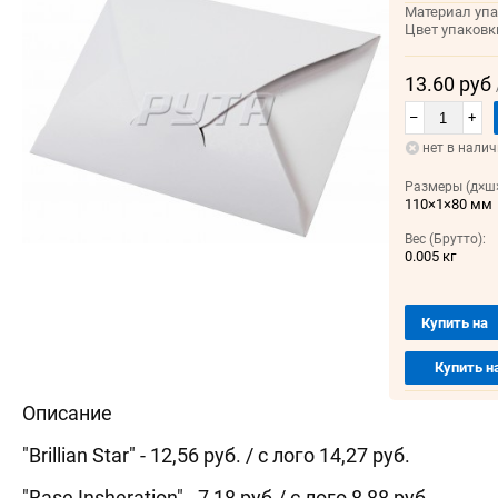
Материал упа
Цвет упаковк
13.60 руб
–
+
нет в нали
Размеры (д×ш×
110×1×80 мм
Вес (Брутто):
0.005 кг
Купить на
Купить н
Описание
"Brillian Star" - 12,56 руб. / с лого 14,27 руб.
"Base Insheration" - 7,18 руб./ с лого 8,88 руб.