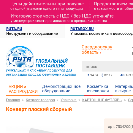
Цены действительны при покупке
Предоставляем с
от одной упаковки одного типа продукции
в зависимости от объе
Итоговую стоимость c НДС / без НДС уточняйте
у менеджеров своего регионального представительства
RUTA.RU
RUTABOX.RU
Инструмент и оборудование
Упаковка, косметика и демообор
Свердловская
область
ГЛОБАЛЬНЫЙ
ПОСТАВЩИК
уникальных и ключевых продуктов для
организации продаж ювелирных изделий
€
94.84
$
82.17
AG
163.
Демонстрационное
Косметика
Материа
АКЦИИ и
оборудование
ювелирная
и cырье
РАСПРОДАЖИ
Главная
Каталог товаров
Упаковка
КАРТОННЫЕ ФУТЛЯРЫ
Се
Конверт плоский сборный
арт. 7534200(