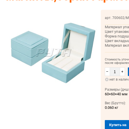
арт. 700602/М
Материал упа
Цвет упаковк
Форма подуш
Цвет вклады
Материал вк
Стоимость уточ
после оформлен
–
+
нет в нали
Размеры (д×ш×
60×60×40 мм
Вес (Брутто):
0.060 кг
Купить на