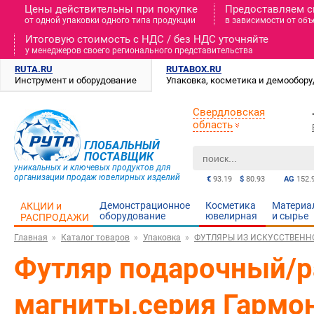
Цены действительны при покупке
Предоставляем с
от одной упаковки одного типа продукции
в зависимости от объ
Итоговую стоимость c НДС / без НДС уточняйте
у менеджеров своего регионального представительства
RUTA.RU
RUTABOX.RU
Инструмент и оборудование
Упаковка, косметика и демообор
Свердловская
область
ГЛОБАЛЬНЫЙ
ПОСТАВЩИК
уникальных и ключевых продуктов для
организации продаж ювелирных изделий
€
93.19
$
80.93
AG
152.
Демонстрационное
Косметика
Материа
АКЦИИ и
оборудование
ювелирная
и cырье
РАСПРОДАЖИ
Главная
Каталог товаров
Упаковка
ФУТЛЯРЫ ИЗ ИСКУССТВЕН
Футляр подарочный/р
магниты,серия Гармон