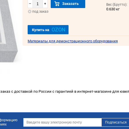
–
+
Заказать
Вес (Брутто):
0.630 кг
под заказ
OZON
Купить на
Материалы для демонстрационного оборудования
заказ с доставкой по России с гарантией в интернет-магазине для ювел
информацию
ниях