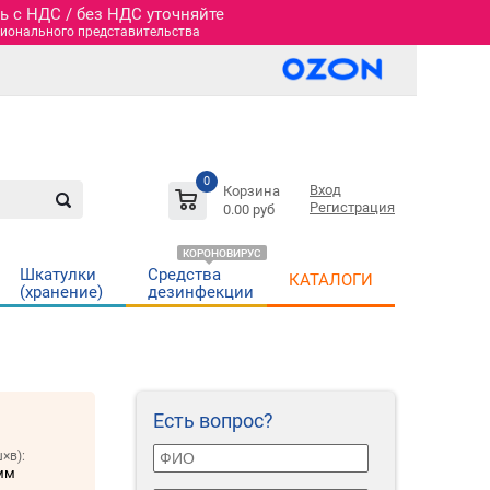
 c НДС / без НДС уточняйте
гионального представительства
0
Вход
Корзина
Регистрация
0.00 руб
КОРОНОВИРУС
Шкатулки
Средства
КАТАЛОГИ
(хранение)
дезинфекции
Есть вопрос?
×в):
мм