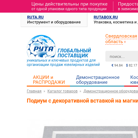
Цены действительны при покупке
Предост
от одной упаковки одного типа продукции
в зависимо
RUTA.RU
RUTABOX.RU
Инструмент и оборудование
Упаковка, косметика 
Свердловская
область
ГЛОБАЛЬНЫЙ
ПОСТАВЩИК
уникальных и ключевых продуктов для
организации продаж ювелирных изделий
€
94.84
$
82.17
АКЦИИ и
Демонстрационное
Ко
РАСПРОДАЖИ
оборудование
юв
Главная
Каталог товаров
Демонстрационное оборудова
Подиум с декоративной вставкой на магн