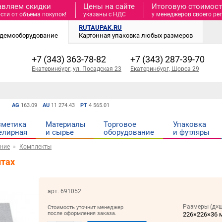
авляем скидки
Цены на сайте
Итоговую стоимость
сти от объема покупок!
указаны с НДС
у менеджеров своего ре
RUTAUPAK.RU
и демооборудование
Картонная упаковка любых размеров
+7 (343) 363-78-82
+7 (343) 287-39-70
Екатеринбург, ул. Посадская 23
Екатеринбург, Щорса 29
AG
163.09
AU
11 274.43
PT
4 565.01
сметика
Материалы
Торговое
Упаковка
елирная
и cырье
оборудование
и футляры
ние
Комплекты
итах
арт. 691052
Размеры (д×ш
Стоимость уточнит менеджер
после оформления заказа.
226×226×36 