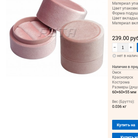
Материал упа
Цвет упаковк
Форма подуш
Цвет вклады
Материал вк
239.00 ру
–
+
нет в нали
Наличие в пре
Омск
Красноярск
Кострома
Размеры (д×ш×
60×60×55 мм
Вес (Брутто):
0.036 кг
Купить на
Купить н