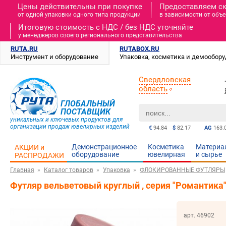
Цены действительны при покупке
Предоставляем с
от одной упаковки одного типа продукции
в зависимости от объе
Итоговую стоимость c НДС / без НДС уточняйте
у менеджеров своего регионального представительства
RUTA.RU
RUTABOX.RU
Инструмент и оборудование
Упаковка, косметика и демообор
Свердловская
область
ГЛОБАЛЬНЫЙ
ПОСТАВЩИК
уникальных и ключевых продуктов для
организации продаж ювелирных изделий
€
94.84
$
82.17
AG
163.
Демонстрационное
Косметика
Материа
АКЦИИ и
оборудование
ювелирная
и cырье
РАСПРОДАЖИ
Главная
Каталог товаров
Упаковка
ФЛОКИРОВАННЫЕ ФУТЛЯРЫ
Футляр вельветовый круглый , серия "Романтика"
арт. 46902