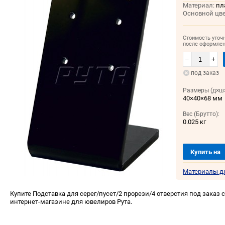
Материал:
пл
Основной цве
Стоимость уточ
после оформлен
–
+
под заказ
Размеры (д×ш×
40×40×68 мм
Вес (Брутто):
0.025 кг
Купить на
Материалы д
Купите Подставка для серег/пусет/2 прорези/4 отверстия под заказ с
интернет-магазине для ювелиров Рута.