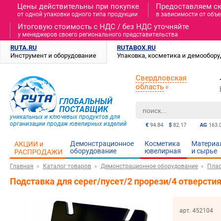
Цены действительны при покупке
Предоставляем с
от одной упаковки одного типа продукции
в зависимости от объе
Итоговую стоимость c НДС / без НДС уточняйте
у менеджеров своего регионального представительства
RUTA.RU
RUTABOX.RU
Инструмент и оборудование
Упаковка, косметика и демообор
Свердловская
область
ГЛОБАЛЬНЫЙ
ПОСТАВЩИК
уникальных и ключевых продуктов для
организации продаж ювелирных изделий
€
94.84
$
82.17
AG
163.
Демонстрационное
Косметика
Материа
АКЦИИ и
оборудование
ювелирная
и cырье
РАСПРОДАЖИ
Главная
Каталог товаров
Демонстрационное оборудование
Плас
Подставка для серег/пусет/2 прорези/4 отверсти
арт. 452104