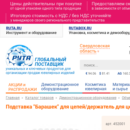
Цены действительны при покупке
Предоставляем с
от одной упаковки одного типа продукции
в зависимости от объе
Итоговую стоимость c НДС / без НДС уточняйте
у менеджеров своего регионального представительства
RUTA.RU
RUTABOX.RU
Инструмент и оборудование
Упаковка, косметика и демообор
Свердловская
область
ГЛОБАЛЬНЫЙ
ПОСТАВЩИК
уникальных и ключевых продуктов для
организации продаж ювелирных изделий
€
94.06
$
81.41
AG
160.
Демонстрационное
Косметика
Материа
АКЦИИ и
оборудование
ювелирная
и cырье
РАСПРОДАЖИ
Главная
Каталог товаров
Демонстрационное оборудование
Объе
Подставка "Барашек" для цепей/держатель для ц
арт. 452001